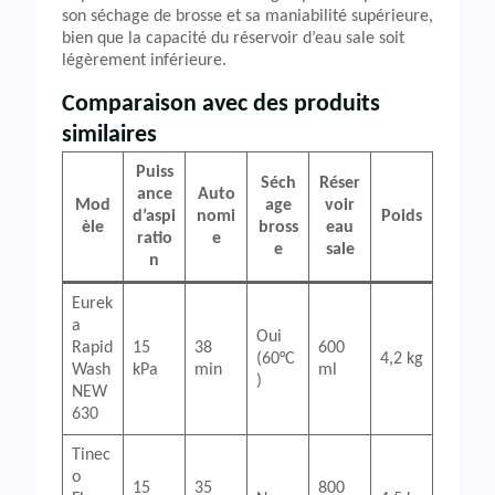
son séchage de brosse et sa maniabilité supérieure,
bien que la capacité du réservoir d’eau sale soit
légèrement inférieure.
Comparaison avec des produits
similaires
Puiss
Séch
Réser
ance
Auto
Mod
age
voir
d’aspi
nomi
Poids
èle
bross
eau
ratio
e
e
sale
n
Eurek
a
Oui
Rapid
15
38
600
(60°C
4,2 kg
Wash
kPa
min
ml
)
NEW
630
Tinec
o
15
35
800