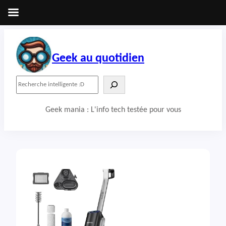
Aller
au
contenu
Geek au quotidien
R
e
c
Geek mania : L'info tech testée pour vous
h
e
r
c
h
e
r