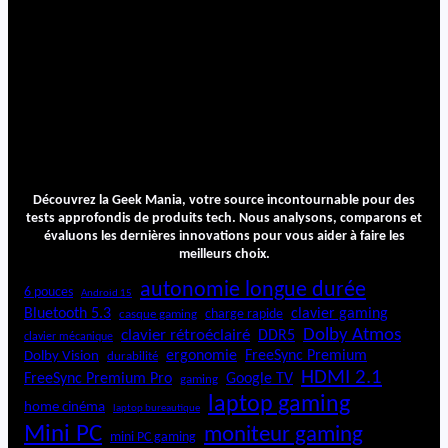
Découvrez la Geek Mania, votre source incontournable pour des
tests approfondis de produits tech. Nous analysons, comparons et
évaluons les dernières innovations pour vous aider à faire les
meilleurs choix.
autonomie longue durée
6 pouces
Android 15
Bluetooth 5.3
clavier gaming
charge rapide
casque gaming
Dolby Atmos
clavier rétroéclairé
DDR5
clavier mécanique
ergonomie
FreeSync Premium
Dolby Vision
durabilité
HDMI 2.1
FreeSync Premium Pro
Google TV
gaming
laptop gaming
home cinéma
laptop bureautique
Mini PC
moniteur gaming
mini PC gaming