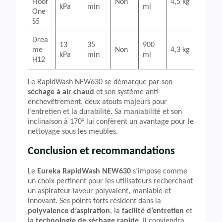
Floor
Non
4,5 kg
kPa
min
ml
One
S5
Drea
13
35
900
me
Non
4,3 kg
kPa
min
ml
H12
Le RapidWash NEW630 se démarque par son
séchage à air chaud
et son système anti-
enchevêtrement, deux atouts majeurs pour
l’entretien et la durabilité. Sa maniabilité et son
inclinaison à 170° lui confèrent un avantage pour le
nettoyage sous les meubles.
Conclusion et recommandations
Le
Eureka RapidWash NEW630
s’impose comme
un choix pertinent pour les utilisateurs recherchant
un aspirateur laveur polyvalent, maniable et
innovant. Ses points forts résident dans la
polyvalence d’aspiration
, la
facilité d’entretien
et
la
technologie de séchage rapide
. Il conviendra