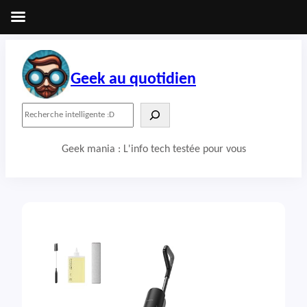
Aller
au
contenu
Geek au quotidien
R
e
c
Geek mania : L'info tech testée pour vous
h
e
r
c
h
e
r