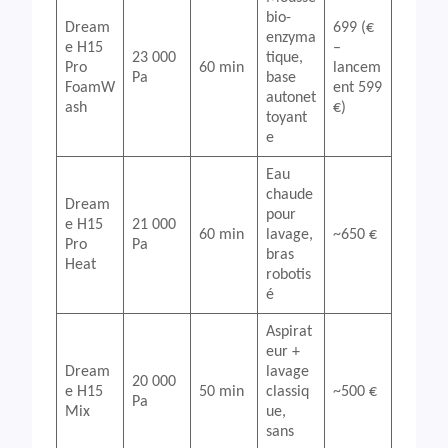
bio-
Dream
699 (€
enzyma
e H15
–
23 000
tique,
Pro
60 min
lancem
Pa
base
FoamW
ent 599
autonet
ash
€)
toyant
e
Eau
chaude
Dream
pour
e H15
21 000
60 min
lavage,
~650 €
Pro
Pa
bras
Heat
robotis
é
Aspirat
eur +
Dream
lavage
20 000
e H15
50 min
classiq
~500 €
Pa
Mix
ue,
sans