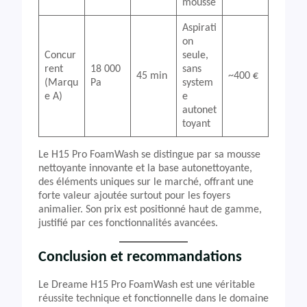
mousse
Aspirati
on
Concur
seule,
rent
18 000
sans
45 min
~400 €
(Marqu
Pa
system
e A)
e
autonet
toyant
Le H15 Pro FoamWash se distingue par sa mousse
nettoyante innovante et la base autonettoyante,
des éléments uniques sur le marché, offrant une
forte valeur ajoutée surtout pour les foyers
animalier. Son prix est positionné haut de gamme,
justifié par ces fonctionnalités avancées.
Conclusion et recommandations
Le Dreame H15 Pro FoamWash est une véritable
réussite technique et fonctionnelle dans le domaine