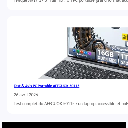
Tivique AX17 17,3″ Full HD : Un PC portable grand format acc
Test & Avis PC Portable AFFGUOK 50115
26 avril 2026
Test complet du AFFGUOK 50115 : un laptop accessible et po