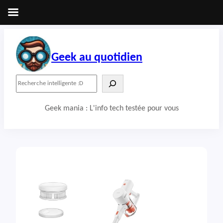
Aller
au
contenu
Geek au quotidien
R
e
c
Geek mania : L'info tech testée pour vous
h
e
r
c
h
e
r