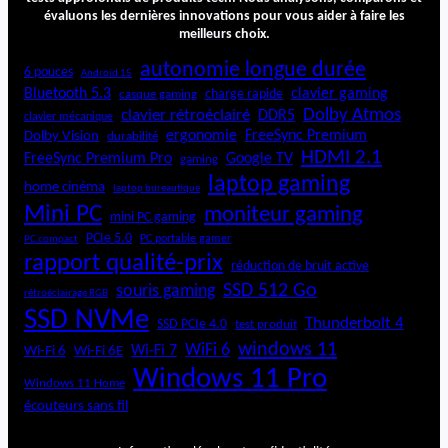
évaluons les dernières innovations pour vous aider à faire les
meilleurs choix.
autonomie longue durée
6 pouces
Android 15
Bluetooth 5.3
clavier gaming
charge rapide
casque gaming
Dolby Atmos
clavier rétroéclairé
DDR5
clavier mécanique
ergonomie
FreeSync Premium
Dolby Vision
durabilité
HDMI 2.1
FreeSync Premium Pro
Google TV
gaming
laptop gaming
home cinéma
laptop bureautique
Mini PC
moniteur gaming
mini PC gaming
PCIe 5.0
PC portable gamer
PC compact
rapport qualité-prix
réduction de bruit active
SSD 512 Go
souris gaming
rétroéclairage RGB
SSD NVMe
Thunderbolt 4
SSD PCIe 4.0
test produit
windows 11
WiFi 6
Wi-Fi 6E
Wi-Fi 7
Wi-Fi 6
Windows 11 Pro
Windows 11 Home
écouteurs sans fil