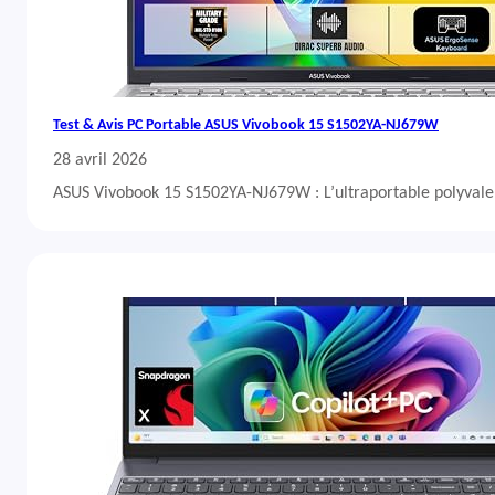
Test & Avis PC Portable ASUS Vivobook 15 S1502YA-NJ679W
28 avril 2026
ASUS Vivobook 15 S1502YA-NJ679W : L’ultraportable polyvalent