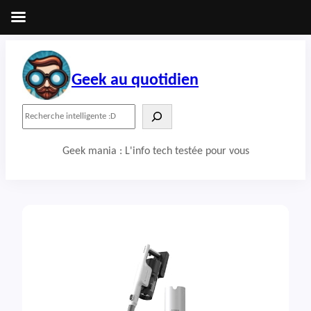
Aller
au
contenu
Geek au quotidien
R
e
c
Geek mania : L'info tech testée pour vous
h
e
r
c
h
e
r