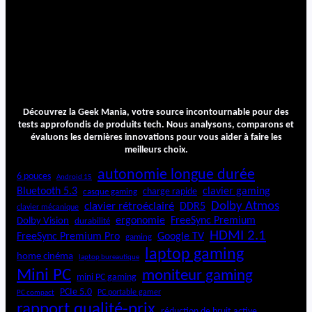
Découvrez la Geek Mania, votre source incontournable pour des
tests approfondis de produits tech. Nous analysons, comparons et
évaluons les dernières innovations pour vous aider à faire les
meilleurs choix.
autonomie longue durée
6 pouces
Android 15
Bluetooth 5.3
clavier gaming
charge rapide
casque gaming
Dolby Atmos
clavier rétroéclairé
DDR5
clavier mécanique
ergonomie
FreeSync Premium
Dolby Vision
durabilité
HDMI 2.1
FreeSync Premium Pro
Google TV
gaming
laptop gaming
home cinéma
laptop bureautique
Mini PC
moniteur gaming
mini PC gaming
PCIe 5.0
PC portable gamer
PC compact
rapport qualité-prix
réduction de bruit active