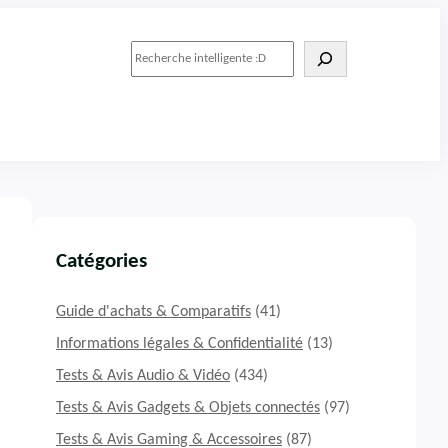
R
e
c
h
e
r
c
h
e
r
Catégories
Guide d'achats & Comparatifs
(41)
Informations légales & Confidentialité
(13)
Tests & Avis Audio & Vidéo
(434)
Tests & Avis Gadgets & Objets connectés
(97)
Tests & Avis Gaming & Accessoires
(87)