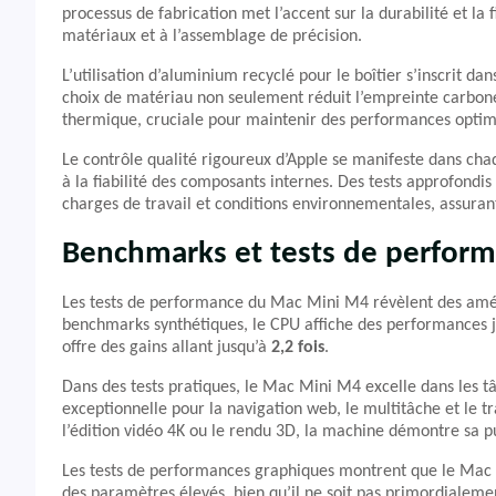
processus de fabrication met l’accent sur la durabilité et la f
matériaux et à l’assemblage de précision.
L’utilisation d’aluminium recyclé pour le boîtier s’inscrit 
choix de matériau non seulement réduit l’empreinte carbone
thermique, cruciale pour maintenir des performances optima
Le contrôle qualité rigoureux d’Apple se manifeste dans cha
à la fiabilité des composants internes. Des tests approfondis
charges de travail et conditions environnementales, assurant 
Benchmarks et tests de perfor
Les tests de performance du Mac Mini M4 révèlent des amélio
benchmarks synthétiques, le CPU affiche des performances 
offre des gains allant jusqu’à
2,2 fois
.
Dans des tests pratiques, le Mac Mini M4 excelle dans les tâ
exceptionnelle pour la navigation web, le multitâche et le t
l’édition vidéo 4K ou le rendu 3D, la machine démontre sa p
Les tests de performances graphiques montrent que le Mac 
des paramètres élevés, bien qu’il ne soit pas primordialem