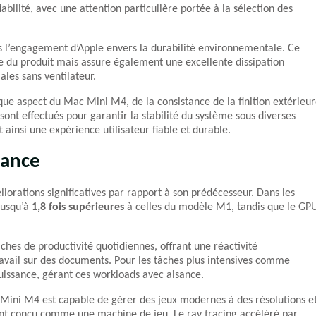
iabilité, avec une attention particulière portée à la sélection des
dans l’engagement d’Apple envers la durabilité environnementale. Ce
 du produit mais assure également une excellente dissipation
les sans ventilateur.
que aspect du Mac Mini M4, de la consistance de la finition extérieu
 sont effectués pour garantir la stabilité du système sous diverses
ainsi une expérience utilisateur fiable et durable.
mance
rations significatives par rapport à son prédécesseur. Dans les
jusqu’à
1,8 fois supérieures
à celles du modèle M1, tandis que le GP
ches de productivité quotidiennes, offrant une réactivité
ravail sur des documents. Pour les tâches plus intensives comme
uissance, gérant ces workloads avec aisance.
Mini M4 est capable de gérer des jeux modernes à des résolutions e
ent conçu comme une machine de jeu. Le ray tracing accéléré par