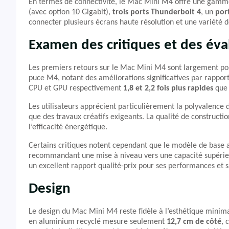
En termes de connectivité, le Mac Mini M4 offre une gamm
(avec option 10 Gigabit),
trois ports Thunderbolt 4
, un
por
connecter plusieurs écrans haute résolution et une variété 
Examen des critiques et des éva
Les premiers retours sur le Mac Mini M4 sont largement pos
puce M4, notant des améliorations significatives par rappor
CPU et GPU respectivement
1,8 et 2,2 fois plus rapides
que 
Les utilisateurs apprécient particulièrement la polyvalence
que des travaux créatifs exigeants. La qualité de construc
l’efficacité énergétique.
Certains critiques notent cependant que le modèle de base a
recommandant une mise à niveau vers une capacité supérieu
un excellent rapport qualité-prix pour ses performances et sa
Design
Le design du Mac Mini M4 reste fidèle à l’esthétique minima
en aluminium recyclé mesure seulement
12,7 cm de côté
, 