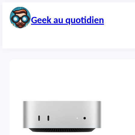
Aller
au
contenu
Geek au quotidien