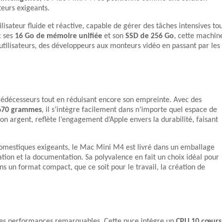
ateurs exigeants.
sateur fluide et réactive, capable de gérer des tâches intensives to
c ses
16 Go de mémoire unifiée
et son
SSD de 256 Go
, cette machin
utilisateurs, des développeurs aux monteurs vidéo en passant par les
édécesseurs tout en réduisant encore son empreinte. Avec des
670 grammes
, il s’intègre facilement dans n’importe quel espace de
ion argent, reflète l’engagement d’Apple envers la durabilité, faisant
s domestiques exigeants, le Mac Mini M4 est livré dans un emballage
ation et la documentation. Sa polyvalence en fait un choix idéal pour
s un format compact, que ce soit pour le travail, la création de
 des performances remarquables. Cette puce intègre un
CPU 10 cœurs