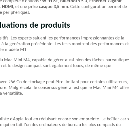
e complète d’options :
Wi-Fi 6E
,
Bluetooth 5.3
,
Ethernet Gigabit
t HDMI
, et une
prise casque 3,5 mm
. Cette configuration permet de
de périphériques.
luations de produits
itifs. Les experts saluent les performances impressionnantes de la
t à la génération précédente. Les tests montrent des performances d
le modèle M1.
 du Mac Mini M4, capable de gérer aussi bien des tâches bureautique
tion et le design compact sont également loués, de même que
vec 256 Go de stockage peut être limitant pour certains utilisateurs,
re. Malgré cela, le consensus général est que le Mac Mini M4 offre
 versatilité.
liste d’Apple tout en réduisant encore son empreinte. Le boîtier carr
ce qui en fait l’un des ordinateurs de bureau les plus compacts du