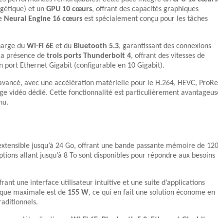
rgétique) et un
GPU 10 cœurs
, offrant des capacités graphiques
Le
Neural Engine 16 cœurs
est spécialement conçu pour les tâches
charge du
Wi-Fi 6E
et du
Bluetooth 5.3
, garantissant des connexions
r la présence de
trois ports Thunderbolt 4
, offrant des vitesses de
un port Ethernet Gigabit (configurable en 10 Gigabit).
vancé, avec une accélération matérielle pour le H.264, HEVC, ProRe
e vidéo dédié. Cette fonctionnalité est particulièrement avantageus
nu.
 extensible jusqu’à 24 Go, offrant une bande passante mémoire de 12
ptions allant jusqu’à 8 To sont disponibles pour répondre aux besoins
frant une interface utilisateur intuitive et une suite d’applications
ique maximale est de
155 W
, ce qui en fait une solution économe en
aditionnels.