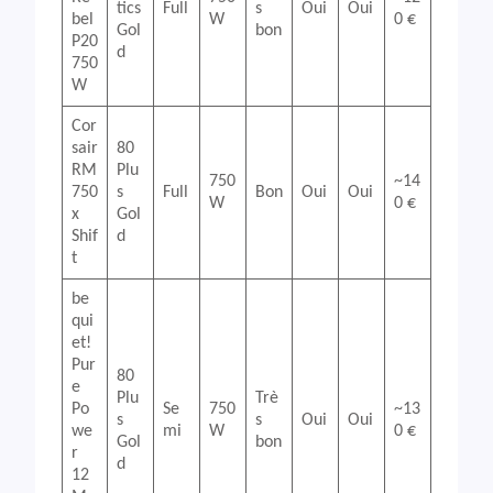
tics
Full
s
Oui
Oui
bel
W
0 €
Gol
bon
P20
d
750
W
Cor
sair
80
RM
Plu
750
~14
750
s
Full
Bon
Oui
Oui
W
0 €
x
Gol
Shif
d
t
be
qui
et!
Pur
80
e
Plu
Trè
Po
Se
750
~13
s
s
Oui
Oui
we
mi
W
0 €
Gol
bon
r
d
12