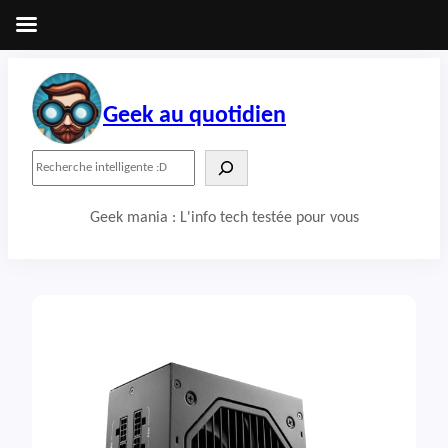
Aller
au
contenu
Geek au quotidien
R
e
c
Geek mania : L'info tech testée pour vous
h
e
r
c
h
e
r