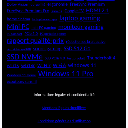
ergonomie
FreeSync Premium
Dolby Vision
durabilité
HDMI 2.1
FreeSync Premium Pro
Google TV
gaming
laptop gaming
home cinéma
laptop bureautique
Mini PC
moniteur gaming
mini PC gaming
PCIe 5.0
PC portable gamer
PC compact
rapport qualité-prix
réduction de bruit active
SSD 512 Go
souris gaming
rétroéclairage RGB
SSD NVMe
Thunderbolt 4
SSD PCIe 4.0
test produit
windows 11
WiFi 6
Wi-Fi 6E
Wi-Fi 7
Wi-Fi 6
Windows 11 Pro
Windows 11 Home
écouteurs sans fil
Informations légales et confidentialité
Mentions légales simplifiées
Conditions générales d’utilisation