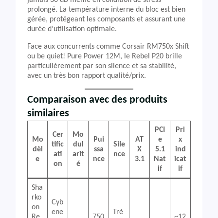
jamais 30 dB même en condition de stress
prolongé. La température interne du bloc est bien
gérée, protégeant les composants et assurant une
durée d’utilisation optimale.
Face aux concurrents comme Corsair RM750x Shift
ou be quiet! Pure Power 12M, le Rebel P20 brille
particulièrement par son silence et sa stabilité,
avec un très bon rapport qualité/prix.
Comparaison avec des produits
similaires
PCI
Pri
Cer
Mo
Mo
Pui
AT
e
x
tific
dul
Sile
dèl
ssa
X
5.1
ind
ati
arit
nce
e
nce
3.1
Nat
icat
on
é
if
if
Sha
rko
Cyb
on
ene
Trè
Re
750
~12