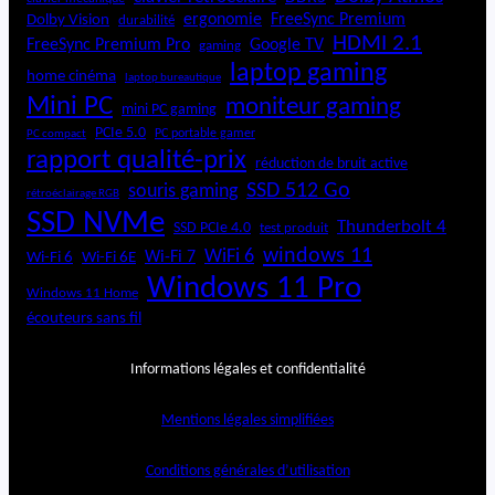
ergonomie
FreeSync Premium
Dolby Vision
durabilité
HDMI 2.1
FreeSync Premium Pro
Google TV
gaming
laptop gaming
home cinéma
laptop bureautique
Mini PC
moniteur gaming
mini PC gaming
PCIe 5.0
PC portable gamer
PC compact
rapport qualité-prix
réduction de bruit active
SSD 512 Go
souris gaming
rétroéclairage RGB
SSD NVMe
Thunderbolt 4
SSD PCIe 4.0
test produit
windows 11
WiFi 6
Wi-Fi 6E
Wi-Fi 7
Wi-Fi 6
Windows 11 Pro
Windows 11 Home
écouteurs sans fil
Informations légales et confidentialité
Mentions légales simplifiées
Conditions générales d’utilisation