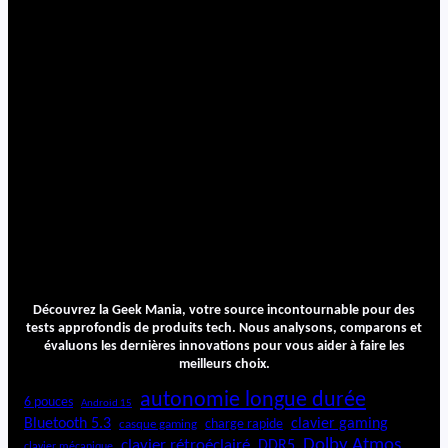
Découvrez la Geek Mania, votre source incontournable pour des
tests approfondis de produits tech. Nous analysons, comparons et
évaluons les dernières innovations pour vous aider à faire les
meilleurs choix.
autonomie longue durée
6 pouces
Android 15
Bluetooth 5.3
clavier gaming
charge rapide
casque gaming
Dolby Atmos
clavier rétroéclairé
DDR5
clavier mécanique