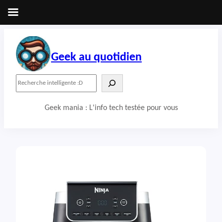
Aller
au
contenu
Geek au quotidien
R
e
c
Geek mania : L'info tech testée pour vous
h
e
r
c
h
e
r