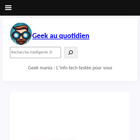
Aller
au
contenu
Geek au quotidien
R
e
c
Geek mania : L'info tech testée pour vous
h
e
r
c
h
e
r