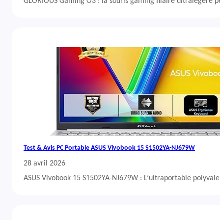
GLORIOUS Gaming O3 : la souris gaming filaire ultralégère 
Test & Avis PC Portable ASUS Vivobook 15 S1502YA-NJ679W
28 avril 2026
ASUS Vivobook 15 S1502YA-NJ679W : L’ultraportable polyvalent