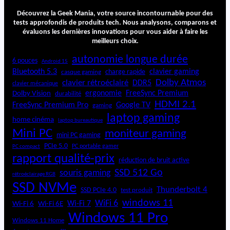
Découvrez la Geek Mania, votre source incontournable pour des
tests approfondis de produits tech. Nous analysons, comparons et
évaluons les dernières innovations pour vous aider à faire les
meilleurs choix.
autonomie longue durée
6 pouces
Android 15
Bluetooth 5.3
clavier gaming
charge rapide
casque gaming
Dolby Atmos
clavier rétroéclairé
DDR5
clavier mécanique
ergonomie
FreeSync Premium
Dolby Vision
durabilité
HDMI 2.1
FreeSync Premium Pro
Google TV
gaming
laptop gaming
home cinéma
laptop bureautique
Mini PC
moniteur gaming
mini PC gaming
PCIe 5.0
PC portable gamer
PC compact
rapport qualité-prix
réduction de bruit active
SSD 512 Go
souris gaming
rétroéclairage RGB
SSD NVMe
Thunderbolt 4
SSD PCIe 4.0
test produit
windows 11
WiFi 6
Wi-Fi 6E
Wi-Fi 7
Wi-Fi 6
Windows 11 Pro
Windows 11 Home