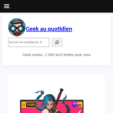
Aller
au
contenu
Geek au quotidien
R
e
c
Geek mania : L'info tech testée pour vous
h
e
r
c
h
e
r