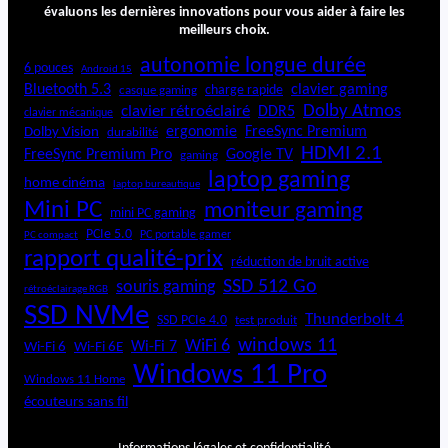
évaluons les dernières innovations pour vous aider à faire les
meilleurs choix.
autonomie longue durée
6 pouces
Android 15
Bluetooth 5.3
clavier gaming
charge rapide
casque gaming
Dolby Atmos
clavier rétroéclairé
DDR5
clavier mécanique
ergonomie
FreeSync Premium
Dolby Vision
durabilité
HDMI 2.1
FreeSync Premium Pro
Google TV
gaming
laptop gaming
home cinéma
laptop bureautique
Mini PC
moniteur gaming
mini PC gaming
PCIe 5.0
PC portable gamer
PC compact
rapport qualité-prix
réduction de bruit active
SSD 512 Go
souris gaming
rétroéclairage RGB
SSD NVMe
Thunderbolt 4
SSD PCIe 4.0
test produit
windows 11
WiFi 6
Wi-Fi 6E
Wi-Fi 7
Wi-Fi 6
Windows 11 Pro
Windows 11 Home
écouteurs sans fil