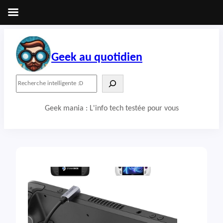
Aller
au
contenu
Geek au quotidien
R
e
c
Geek mania : L'info tech testée pour vous
h
e
r
c
h
e
r