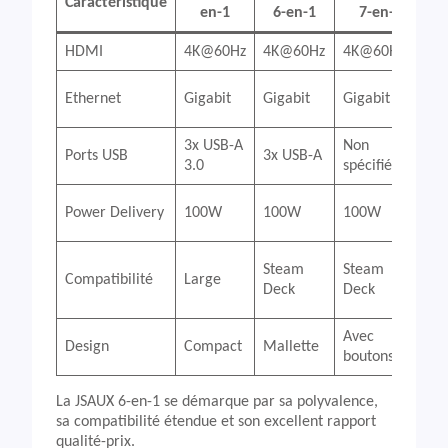
Caractéristique
en-1
6-en-1
7-en-1
HDMI
4K@60Hz
4K@60Hz
4K@60Hz
4
N
Ethernet
Gigabit
Gigabit
Gigabit
d
3x USB-A
Non
3
Ports USB
3x USB-A
3.0
spécifié
3
N
Power Delivery
100W
100W
100W
sp
S
Steam
Steam
Compatibilité
Large
D
Deck
Deck
R
Avec
Design
Compact
Mallette
S
boutons
La JSAUX 6-en-1 se démarque par sa polyvalence,
sa compatibilité étendue et son excellent rapport
qualité-prix.