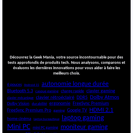
Découvrez la Geek Mania, votre source incontournable pour des
tests approfondis de produits tech. Nous analysons, comparons et
évaluons les dernières innovations pour vous aider à faire les
meilleurs choix.
autonomie longue durée
6 pouces
Android 15
Bluetooth 5.3
clavier gaming
charge rapide
casque gaming
Dolby Atmos
clavier rétroéclairé
DDR5
clavier mécanique
ergonomie
FreeSync Premium
Dolby Vision
durabilité
HDMI 2.1
FreeSync Premium Pro
Google TV
gaming
laptop gaming
home cinéma
laptop bureautique
Mini PC
moniteur gaming
mini PC gaming