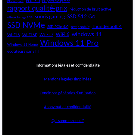
PCIe 5.0
PC portable gamer
PC compact
rapport qualité-prix
réduction de bruit active
SSD 512 Go
souris gaming
rétroéclairage RGB
SSD NVMe
Thunderbolt 4
SSD PCIe 4.0
test produit
windows 11
WiFi 6
Wi-Fi 6E
Wi-Fi 7
Wi-Fi 6
Windows 11 Pro
Windows 11 Home
écouteurs sans fil
Informations légales et confidentialité
Mentions légales simplifiées
Conditions générales d’utilisation
Anonymat et confidentialité
Qui sommes-nous ?