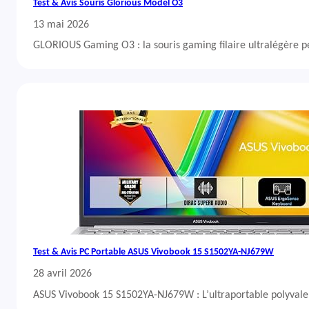
Test & Avis Souris Glorious Model O3
13 mai 2026
GLORIOUS Gaming O3 : la souris gaming filaire ultralégère 
Test & Avis PC Portable ASUS Vivobook 15 S1502YA-NJ679W
28 avril 2026
ASUS Vivobook 15 S1502YA-NJ679W : L’ultraportable polyvalent