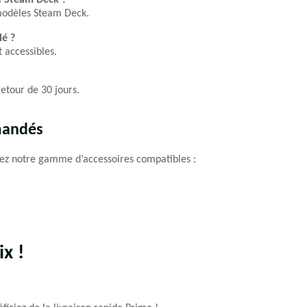
e Steam Deck ?
 modèles Steam Deck.
lé ?
 accessibles.
retour de 30 jours.
mandés
ez notre gamme d’accessoires compatibles :
ix !