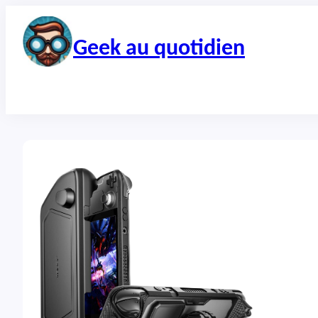
Aller
au
contenu
Geek au quotidien