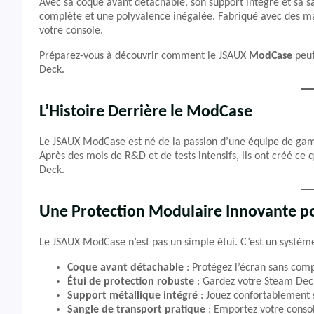
Avec sa coque avant détachable, son support intégré et sa s
complète et une polyvalence inégalée. Fabriqué avec des maté
votre console.
Préparez-vous à découvrir comment le JSAUX
ModCase
peut
Deck.
L’Histoire Derrière le ModCase
Le JSAUX ModCase est né de la passion d’une équipe de game
Après des mois de R&D et de tests intensifs, ils ont créé ce
Deck.
Une Protection Modulaire Innovante pou
Le JSAUX ModCase n’est pas un simple étui. C’est un système
Coque avant détachable
: Protégez l’écran sans co
Étui de protection robuste
: Gardez votre Steam Deck 
Support métallique intégré
: Jouez confortablement s
Sangle de transport pratique
: Emportez votre consol