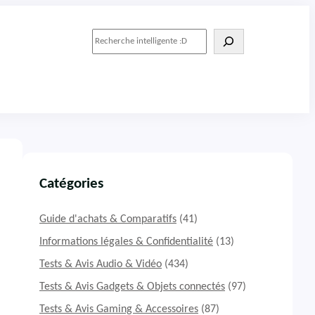
R
e
c
h
e
r
c
h
e
r
Catégories
Guide d'achats & Comparatifs
(41)
Informations légales & Confidentialité
(13)
Tests & Avis Audio & Vidéo
(434)
Tests & Avis Gadgets & Objets connectés
(97)
Tests & Avis Gaming & Accessoires
(87)