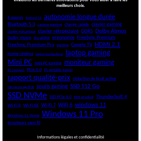
évaluons les dernières innovations pour vous aider à faire les
meilleurs choix.
autonomie longue durée
6 pouces
Android 15
Bluetooth 5.3
clavier gaming
charge rapide
casque gaming
Dolby Atmos
clavier rétroéclairé
DDR5
clavier mécanique
ergonomie
FreeSync Premium
Dolby Vision
durabilité
HDMI 2.1
FreeSync Premium Pro
Google TV
gaming
laptop gaming
home cinéma
laptop bureautique
Mini PC
moniteur gaming
mini PC gaming
PCIe 5.0
PC portable gamer
PC compact
rapport qualité-prix
réduction de bruit active
SSD 512 Go
souris gaming
rétroéclairage RGB
SSD NVMe
Thunderbolt 4
SSD PCIe 4.0
test produit
windows 11
WiFi 6
Wi-Fi 6E
Wi-Fi 7
Wi-Fi 6
Windows 11 Pro
Windows 11 Home
écouteurs sans fil
Informations légales et confidentialité