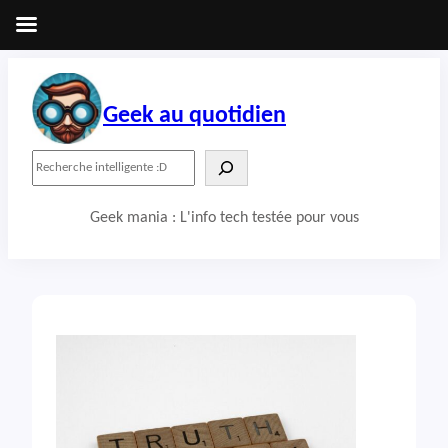
Aller
au
contenu
Geek au quotidien
R
e
c
Geek mania : L'info tech testée pour vous
h
e
r
c
h
e
r