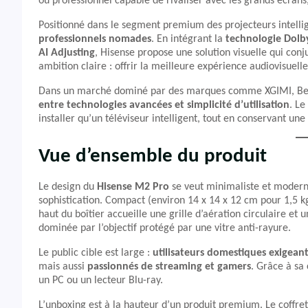
ou professionnel capable de rivaliser avec les grands écrans
Positionné dans le segment premium des projecteurs intelli
professionnels nomades
. En intégrant la
technologie Dolb
AI Adjusting
, Hisense propose une solution visuelle qui con
ambition claire : offrir la meilleure expérience audiovisuell
Dans un marché dominé par des marques comme XGIMI, Ben
entre technologies avancées et simplicité d’utilisation
. Le
installer qu’un téléviseur intelligent, tout en conservant un
Vue d’ensemble du produit
Le design du
Hisense M2 Pro
se veut minimaliste et moder
sophistication. Compact (environ 14 x 14 x 12 cm pour 1,5 kg
haut du boîtier accueille une grille d’aération circulaire et
dominée par l’objectif protégé par une vitre anti-rayure.
Le public cible est large :
utilisateurs domestiques exigean
mais aussi
passionnés de streaming et gamers
. Grâce à sa
un PC ou un lecteur Blu-ray.
L’unboxing est à la hauteur d’un produit premium. Le coffre