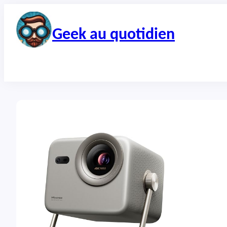
Aller
au
contenu
Geek au quotidien