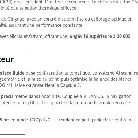
K XPR)
pour leur fiabilité et leur rendu précis. Le châssis est usiné C
dité et dissipation thermique efficace.
01 de Qingdao, avec un contrôle automatisé du calibrage optique en
 unité, assurant une performance constante.
avec Nichia et Osram, offrant une
longévité supérieure à 30 000
teur
erface fluide
et sa configuration automatique. Le système AI scannin
géométrie et la mise au point, puis optimise la balance des blancs.
s XGIMI Halo+ ou Anker Nebula Capsule 3.
 précis
même dans l’obscurité. Couplée à VIDAA OS, la navigation
s latence perceptible. Le support de la commande vocale renforce
,5 ms
en mode 1080p 120 Hz, rendant ce petit projecteur tout à fait