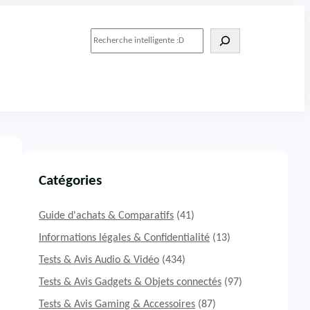
R
e
c
h
e
r
c
h
e
r
Catégories
Guide d'achats & Comparatifs
(41)
Informations légales & Confidentialité
(13)
Tests & Avis Audio & Vidéo
(434)
Tests & Avis Gadgets & Objets connectés
(97)
Tests & Avis Gaming & Accessoires
(87)