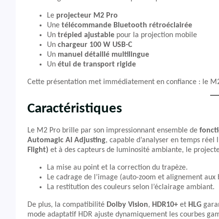
Le
projecteur M2 Pro
Une
télécommande Bluetooth rétroéclairée
Un
trépied ajustable
pour la projection mobile
Un
chargeur 100 W USB-C
Un
manuel détaillé multilingue
Un
étui de transport rigide
Cette présentation met immédiatement en confiance : le M2 Pr
Caractéristiques
Le M2 Pro brille par son impressionnant ensemble de
foncti
Automagic AI Adjusting
, capable d’analyser en temps réel
Flight)
et à des capteurs de luminosité ambiante, le projec
La mise au point et la correction du trapèze.
Le cadrage de l’image (auto-zoom et alignement aux 
La restitution des couleurs selon l’éclairage ambiant.
De plus, la compatibilité
Dolby Vision
,
HDR10+
et
HLG
garan
mode adaptatif HDR ajuste dynamiquement les courbes gamma