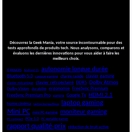
Découvrez la Geek Mania, votre source incontournable pour des
tests approfondis de produits tech. Nous analysons, comparons et
évaluons les dernières innovations pour vous aider à faire les
meilleurs choix.
autonomie longue durée
6 pouces
Android 15
Bluetooth 5.3
clavier gaming
charge rapide
casque gaming
Dolby Atmos
clavier rétroéclairé
DDR5
clavier mécanique
ergonomie
FreeSync Premium
Dolby Vision
durabilité
HDMI 2.1
FreeSync Premium Pro
Google TV
gaming
laptop gaming
home cinéma
laptop bureautique
Mini PC
moniteur gaming
mini PC gaming
PCIe 5.0
PC portable gamer
PC compact
rapport qualité-prix
réduction de bruit active