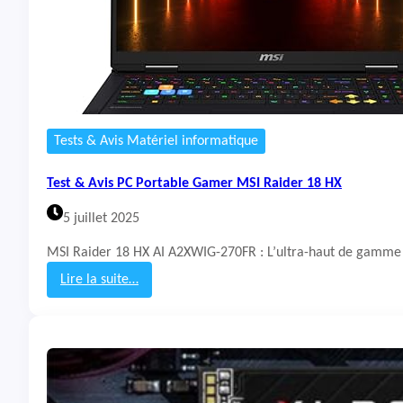
Tests & Avis Matériel informatique
Test & Avis PC Portable Gamer MSI Raider 18 HX
5 juillet 2025
MSI Raider 18 HX AI A2XWIG-270FR : L’ultra-haut de gamme 
Lire la suite…
:
T
e
s
t
&