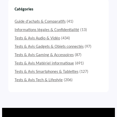
a
s
i
m
Catégories
d
e
e
i
Guide d'achats & Comparatifs
(41)
r
l
1
l
Informations légales & Confidentialité
(13)
8
e
Tests & Avis Audio & Vidéo
(434)
H
u
X
r
Tests & Avis Gadgets & Objets connectés
(97)
s
Tests & Avis Gaming & Accessoires
(87)
S
S
Tests & Avis Matériel informatique
(691)
D
M
Tests & Avis Smartphones & Tablettes
(127)
.
Tests & Avis Tech & Lifestyle
(206)
2
N
V
M
e