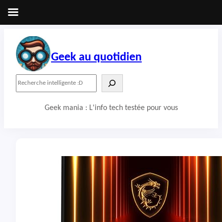
Aller
au
contenu
Geek au quotidien
R
e
c
Geek mania : L'info tech testée pour vous
h
e
r
c
h
e
r