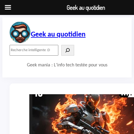
Geek au quotidien
Aller
au
contenu
Geek au quotidien
R
e
c
Geek mania : L'info tech testée pour vous
h
e
r
c
h
e
r