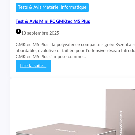
i
Tests & Avis Matériel informatique
P
o
Test & Avis Mini PC GMKtec M5 Plus
G
i
13 septembre 2025
e
3
GMKtec M5 Plus : la polyvalence compacte signée RyzenLa s
B
abordable, évolutive et taillée pour l’offensive réseau Introd
GMKtec M5 Plus s’impose comme…
Lire la suite…
:
T
e
s
t
&
A
v
i
s
M