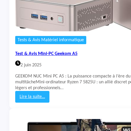
i
n
i
P
C
G
M
Tests & Avis Matériel informatique
K
t
Test & Avis Mini-PC Geekom A5
e
c
2 juin 2025
M
5
GEEKOM NUC Mini PC A5 : La puissance compacte à l’ère du
P
multitâcheMini-ordinateur Ryzen 7 5825U : un allié discret 
l
légers et professionnels…
u
s
Lire la suite…
:
T
e
s
t