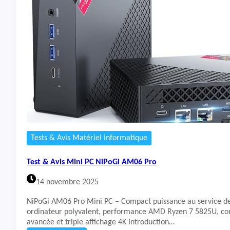
t
&
A
v
i
s
P
C
P
o
r
t
a
b
Tests & Avis Matériel informatique
l
e
Test & Avis Mini PC NiPoGi AM06 Pro
N
A
14 novembre 2025
I
K
NiPoGi AM06 Pro Mini PC – Compact puissance au service de
L
ordinateur polyvalent, performance AMD Ryzen 7 5825U, co
U
avancée et triple affichage 4K Introduction…
L