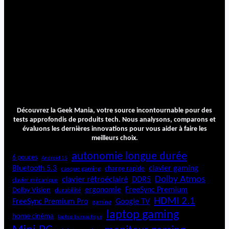
Découvrez la Geek Mania, votre source incontournable pour des
tests approfondis de produits tech. Nous analysons, comparons et
évaluons les dernières innovations pour vous aider à faire les
meilleurs choix.
autonomie longue durée
6 pouces
Android 15
Bluetooth 5.3
clavier gaming
charge rapide
casque gaming
Dolby Atmos
clavier rétroéclairé
DDR5
clavier mécanique
ergonomie
FreeSync Premium
Dolby Vision
durabilité
HDMI 2.1
FreeSync Premium Pro
Google TV
gaming
laptop gaming
home cinéma
laptop bureautique