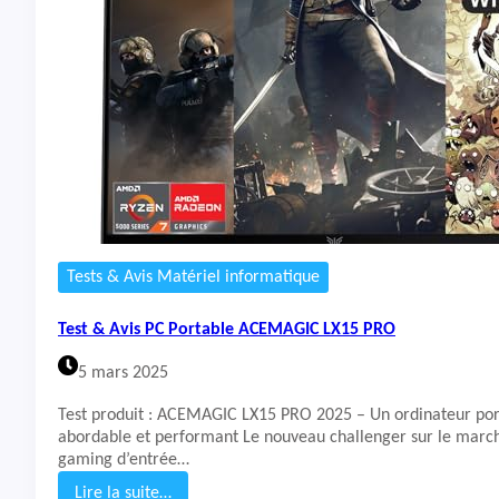
&
A
v
i
s
M
i
n
i
-
P
C
G
Tests & Avis Matériel informatique
e
e
Test & Avis PC Portable ACEMAGIC LX15 PRO
k
o
5 mars 2025
m
A
Test produit : ACEMAGIC LX15 PRO 2025 – Un ordinateur po
5
abordable et performant Le nouveau challenger sur le march
gaming d’entrée…
Lire la suite…