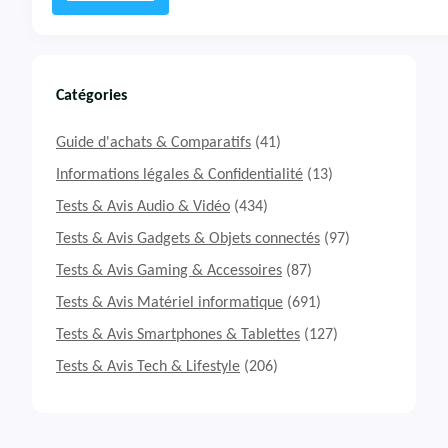
:
T
e
s
t
Catégories
&
A
Guide d'achats & Comparatifs
(41)
v
i
Informations légales & Confidentialité
(13)
s
Tests & Avis Audio & Vidéo
(434)
P
C
Tests & Avis Gadgets & Objets connectés
(97)
P
Tests & Avis Gaming & Accessoires
(87)
o
r
Tests & Avis Matériel informatique
(691)
t
a
Tests & Avis Smartphones & Tablettes
(127)
b
Tests & Avis Tech & Lifestyle
(206)
l
e
A
C