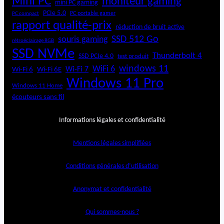
Mini PC
moniteur gaming
mini PC gaming
PCIe 5.0
PC portable gamer
PC compact
rapport qualité-prix
réduction de bruit active
SSD 512 Go
souris gaming
rétroéclairage RGB
SSD NVMe
Thunderbolt 4
SSD PCIe 4.0
test produit
windows 11
WiFi 6
Wi-Fi 6E
Wi-Fi 7
Wi-Fi 6
Windows 11 Pro
Windows 11 Home
écouteurs sans fil
Informations légales et confidentialité
Mentions légales simplifiées
Conditions générales d’utilisation
Anonymat et confidentialité
Qui sommes-nous ?