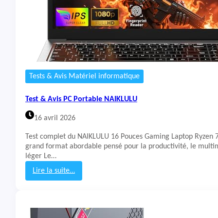
Tests & Avis Matériel informatique
Test & Avis PC Portable NAIKLULU
16 avril 2026
Test complet du NAIKLULU 16 Pouces Gaming Laptop Ryzen
grand format abordable pensé pour la productivité, le multim
léger Le…
Lire la suite…
:
T
e
s