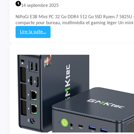
i
14 septembre 2025
A
M
NiPoGi E3B Mini PC 32 Go DDR4 512 Go SSD Ryzen 7 5825U :
0
compacte pour bureau, multimédia et gaming léger Un min
6
P
Lire la suite…
r
:
o
T
e
s
t
&
A
v
i
s
M
i
n
i
P
C
N