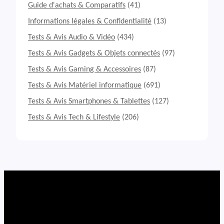
A
Guide d'achats & Comparatifs
(41)
v
i
Informations légales & Confidentialité
(13)
s
Tests & Avis Audio & Vidéo
(434)
S
m
Tests & Avis Gadgets & Objets connectés
(97)
a
Tests & Avis Gaming & Accessoires
(87)
r
t
Tests & Avis Matériel informatique
(691)
p
h
Tests & Avis Smartphones & Tablettes
(127)
o
Tests & Avis Tech & Lifestyle
(206)
n
e
H
o
n
o
r
M
a
g
i