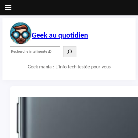
Aller
au
contenu
Geek au quotidien
R
e
c
Geek mania : L'info tech testée pour vous
h
e
r
c
h
e
r