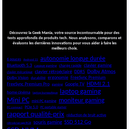
c
7
L
i
t
e
Découvrez la Geek Mania, votre source incontournable pour des
tests approfondis de produits tech. Nous analysons, comparons et
évaluons les dernières innovations pour vous aider à faire les
meilleurs choix.
autonomie longue durée
6 pouces
Android 15
Bluetooth 5.3
clavier gaming
charge rapide
casque gaming
Dolby Atmos
clavier rétroéclairé
DDR5
clavier mécanique
ergonomie
FreeSync Premium
Dolby Vision
durabilité
HDMI 2.1
FreeSync Premium Pro
Google TV
gaming
laptop gaming
home cinéma
laptop bureautique
Mini PC
moniteur gaming
mini PC gaming
PCIe 5.0
PC portable gamer
PC compact
rapport qualité-prix
réduction de bruit active
SSD 512 Go
souris gaming
rétroéclairage RGB