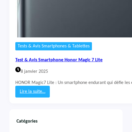
Tests & Avis Smartphones & Tablettes
Test & Avis Smartphone Honor Magic 7 Lite
8 janvier 2025
HONOR Magic7 Lite : Un smartphone endurant qui défie les
Lire la suite…
:
T
e
s
t
Catégories
&