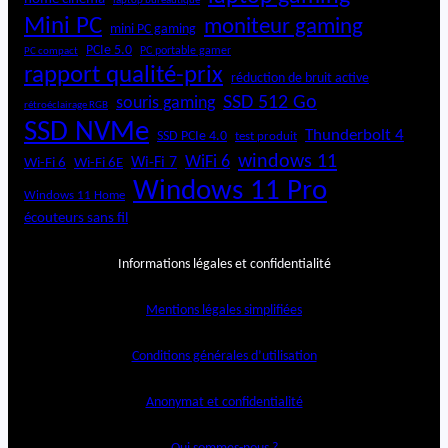
laptop bureautique
Mini PC
moniteur gaming
mini PC gaming
PCIe 5.0
PC portable gamer
PC compact
rapport qualité-prix
réduction de bruit active
SSD 512 Go
souris gaming
rétroéclairage RGB
SSD NVMe
Thunderbolt 4
SSD PCIe 4.0
test produit
windows 11
WiFi 6
Wi-Fi 6E
Wi-Fi 7
Wi-Fi 6
Windows 11 Pro
Windows 11 Home
écouteurs sans fil
Informations légales et confidentialité
Mentions légales simplifiées
Conditions générales d’utilisation
Anonymat et confidentialité