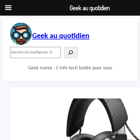
Geek au quotidien
Aller
au
contenu
Geek au quotidien
R
e
c
Geek mania : L'info tech testée pour vous
h
e
r
c
h
e
r