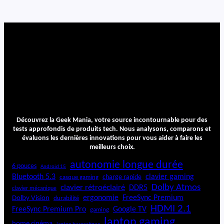
a
n
t
u
m
3
6
0
Découvrez la Geek Mania, votre source incontournable pour des
tests approfondis de produits tech. Nous analysons, comparons et
évaluons les dernières innovations pour vous aider à faire les
meilleurs choix.
autonomie longue durée
6 pouces
Android 15
Bluetooth 5.3
clavier gaming
charge rapide
casque gaming
Dolby Atmos
clavier rétroéclairé
DDR5
clavier mécanique
ergonomie
FreeSync Premium
Dolby Vision
durabilité
HDMI 2.1
FreeSync Premium Pro
Google TV
gaming
laptop gaming
home cinéma