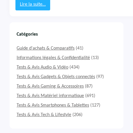
a
Lire la suite…
n
:
t
T
u
e
m
s
8
t
Catégories
1
&
0
A
Guide d'achats & Comparatifs
(41)
v
i
Informations légales & Confidentialité
(13)
s
Tests & Avis Audio & Vidéo
(434)
C
a
Tests & Avis Gadgets & Objets connectés
(97)
s
Tests & Avis Gaming & Accessoires
(87)
q
u
Tests & Avis Matériel informatique
(691)
e
J
Tests & Avis Smartphones & Tablettes
(127)
B
Tests & Avis Tech & Lifestyle
(206)
L
Q
u