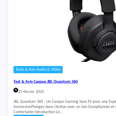
t
&
A
v
i
s
C
a
s
q
u
e
C
a
Tests & Avis Audio & Vidéo
s
q
Test & Avis Casque JBL Quantum 360
u
e
25 février 2025
J
B
JBL Quantum 360 : Un Casque Gaming Sans Fil pour une Exp
L
ImmersivePlongez dans l’Action avec un Son Exceptionnel et
Q
Confortable Introduction Le…
u