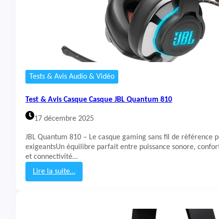
Tests & Avis Audio & Vidéo
Test & Avis Casque Casque JBL Quantum 810
17 décembre 2025
JBL Quantum 810 – Le casque gaming sans fil de référence p
exigeantsUn équilibre parfait entre puissance sonore, confo
et connectivité…
Lire la suite…
:
T
e
s