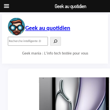
Geek au quotidien
Aller
au
contenu
Geek au quotidien
R
e
c
Geek mania : L'info tech testée pour vous
h
e
r
c
h
e
r