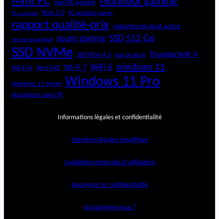
Mini PC
moniteur gaming
mini PC gaming
PCIe 5.0
PC portable gamer
PC compact
rapport qualité-prix
réduction de bruit active
SSD 512 Go
souris gaming
rétroéclairage RGB
SSD NVMe
Thunderbolt 4
SSD PCIe 4.0
test produit
windows 11
WiFi 6
Wi-Fi 6E
Wi-Fi 7
Wi-Fi 6
Windows 11 Pro
Windows 11 Home
écouteurs sans fil
Informations légales et confidentialité
Mentions légales simplifiées
Conditions générales d’utilisation
Anonymat et confidentialité
Qui sommes-nous ?