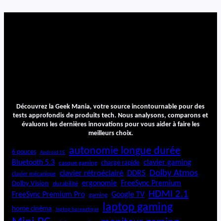
e
i
P
a
d
A
i
r
1
3
Découvrez la Geek Mania, votre source incontournable pour des
p
tests approfondis de produits tech. Nous analysons, comparons et
o
évaluons les dernières innovations pour vous aider à faire les
u
meilleurs choix.
c
autonomie longue durée
e
6 pouces
Android 15
s
Bluetooth 5.3
clavier gaming
charge rapide
casque gaming
(
Dolby Atmos
clavier rétroéclairé
DDR5
clavier mécanique
M
ergonomie
FreeSync Premium
Dolby Vision
durabilité
3
HDMI 2.1
FreeSync Premium Pro
Google TV
gaming
)
laptop gaming
home cinéma
laptop bureautique