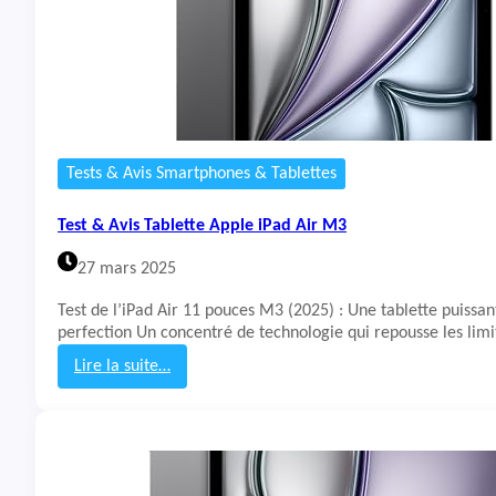
Tests & Avis Smartphones & Tablettes
Test & Avis Tablette Apple iPad Air M3
27 mars 2025
Test de l’iPad Air 11 pouces M3 (2025) : Une tablette puissant
perfection Un concentré de technologie qui repousse les lim
Lire la suite…
:
T
e
s
t