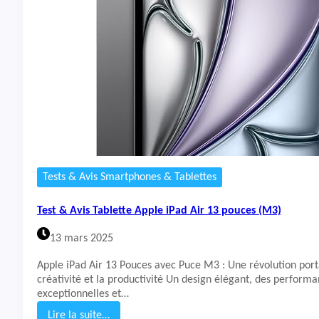
&
A
v
i
s
T
a
b
l
e
t
t
e
Tests & Avis Smartphones & Tablettes
A
p
Test & Avis Tablette Apple iPad Air 13 pouces (M3)
p
l
13 mars 2025
e
i
Apple iPad Air 13 Pouces avec Puce M3 : Une révolution port
P
créativité et la productivité Un design élégant, des perform
a
exceptionnelles et…
d
A
Lire la suite…