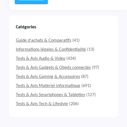
i
:
r
T
M
e
3
s
t
Catégories
&
A
Guide d'achats & Comparatifs
(41)
v
i
Informations légales & Confidentialité
(13)
s
Tests & Avis Audio & Vidéo
(434)
T
a
Tests & Avis Gadgets & Objets connectés
(97)
b
Tests & Avis Gaming & Accessoires
(87)
l
e
Tests & Avis Matériel informatique
(691)
t
t
Tests & Avis Smartphones & Tablettes
(127)
e
Tests & Avis Tech & Lifestyle
(206)
A
p
p
l