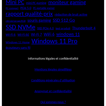
Mini PC
moniteur gaming
mini PC gaming
PCIe 5.0
PC portable gamer
PC compact
rapport qualité-prix
réduction de bruit active
SSD 512 Go
souris gaming
rétroéclairage RGB
SSD NVMe
Thunderbolt 4
SSD PCIe 4.0
test produit
windows 11
WiFi 6
Wi-Fi 6E
Wi-Fi 7
Wi-Fi 6
Windows 11 Pro
Windows 11 Home
écouteurs sans fil
Informations légales et confidentialité
Mentions légales simplifiées
Conditions générales d’utilisation
Anonymat et confidentialité
Qui sommes-nous ?