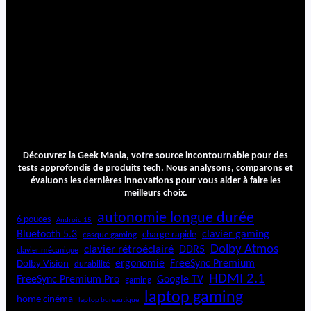
Découvrez la Geek Mania, votre source incontournable pour des
tests approfondis de produits tech. Nous analysons, comparons et
évaluons les dernières innovations pour vous aider à faire les
meilleurs choix.
autonomie longue durée
6 pouces
Android 15
Bluetooth 5.3
clavier gaming
charge rapide
casque gaming
Dolby Atmos
clavier rétroéclairé
DDR5
clavier mécanique
ergonomie
FreeSync Premium
Dolby Vision
durabilité
HDMI 2.1
FreeSync Premium Pro
Google TV
gaming
laptop gaming
home cinéma
laptop bureautique