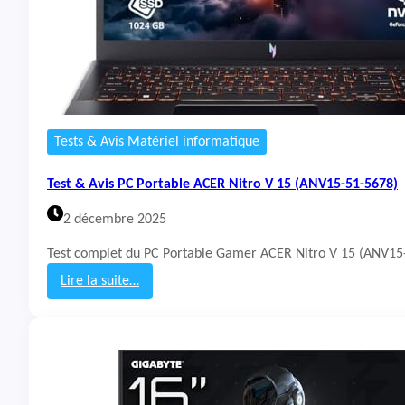
Tests & Avis Matériel informatique
Test & Avis PC Portable ACER Nitro V 15 (ANV15-51-5678)
2 décembre 2025
Test complet du PC Portable Gamer ACER Nitro V 15 (ANV15-5
Lire la suite…
:
T
e
s
t
&