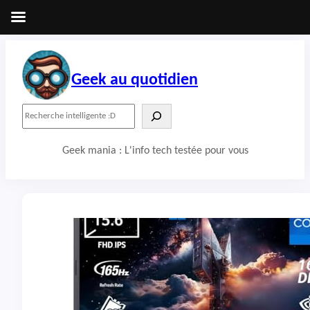
Aller
au
contenu
Geek au quotidien
R
e
c
Geek mania : L'info tech testée pour vous
h
e
r
c
h
e
r