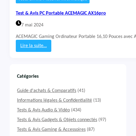
l
e
Test & Avis PC Portable ACEMAGIC AX16pro
G
a
7 mai 2024
m
i
ACEMAGIC Gaming Ordinateur Portable 16,10 Pouces avec A
n
g
Lire la suite…
D
:
e
T
l
e
l
s
G
t
Catégories
1
&
5
A
Guide d'achats & Comparatifs
(41)
5
v
5
i
Informations légales & Confidentialité
(13)
3
s
Tests & Avis Audio & Vidéo
(434)
0
P
C
Tests & Avis Gadgets & Objets connectés
(97)
P
Tests & Avis Gaming & Accessoires
(87)
o