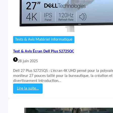
Tests & Avis Matériel informatique
Test & Avis Écran Dell Plus S2725QC
28 juin 2025
Dell 27 Plus S2725QS : L’écran 4K UHD pensé pour la polyva
moniteur 27 pouces taillé pour la bureautique, la création et
divertissement Introduction…
Lire la suite…
:
T
e
s