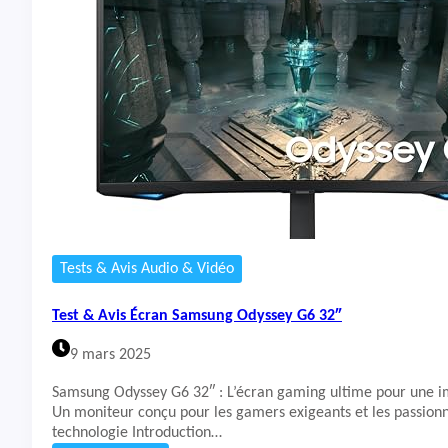
t
&
A
v
i
s
É
c
r
a
n
D
e
l
Tests & Avis Audio & Vidéo
l
P
Test & Avis Écran Samsung Odyssey G6 32″
l
u
9 mars 2025
s
S
Samsung Odyssey G6 32″ : L’écran gaming ultime pour une i
2
Un moniteur conçu pour les gamers exigeants et les passion
7
technologie Introduction…
2