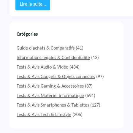
5
Lire la suite…
Q
:
C
T
e
s
t
Catégories
&
A
Guide d'achats & Comparatifs
(41)
v
i
Informations légales & Confidentialité
(13)
s
Tests & Avis Audio & Vidéo
(434)
É
c
Tests & Avis Gadgets & Objets connectés
(97)
r
Tests & Avis Gaming & Accessoires
(87)
a
n
Tests & Avis Matériel informatique
(691)
S
a
Tests & Avis Smartphones & Tablettes
(127)
m
Tests & Avis Tech & Lifestyle
(206)
s
u
n