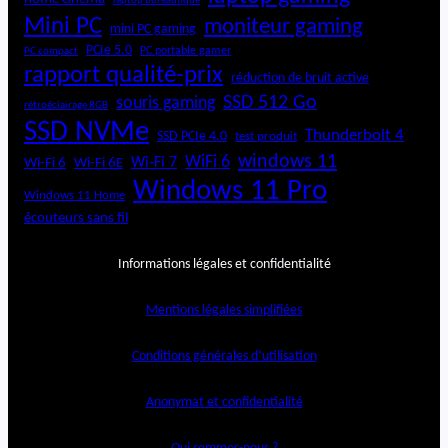
laptop bureautique
Mini PC
moniteur gaming
mini PC gaming
PCIe 5.0
PC portable gamer
PC compact
rapport qualité-prix
réduction de bruit active
SSD 512 Go
souris gaming
rétroéclairage RGB
SSD NVMe
Thunderbolt 4
SSD PCIe 4.0
test produit
windows 11
WiFi 6
Wi-Fi 6E
Wi-Fi 7
Wi-Fi 6
Windows 11 Pro
Windows 11 Home
écouteurs sans fil
Informations légales et confidentialité
Mentions légales simplifiées
Conditions générales d’utilisation
Anonymat et confidentialité