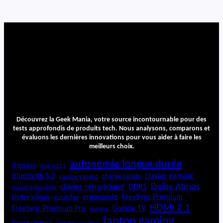
g
O
d
y
s
s
e
y
G
6
3
2
Découvrez la Geek Mania, votre source incontournable pour des
″
tests approfondis de produits tech. Nous analysons, comparons et
évaluons les dernières innovations pour vous aider à faire les
meilleurs choix.
autonomie longue durée
6 pouces
Android 15
Bluetooth 5.3
clavier gaming
charge rapide
casque gaming
Dolby Atmos
clavier rétroéclairé
DDR5
clavier mécanique
ergonomie
FreeSync Premium
Dolby Vision
durabilité
HDMI 2.1
FreeSync Premium Pro
Google TV
gaming
laptop gaming
home cinéma