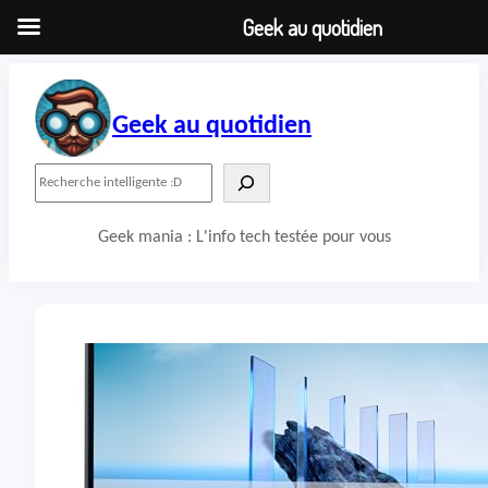
Geek au quotidien
Aller
au
contenu
Geek au quotidien
R
e
c
Geek mania : L'info tech testée pour vous
h
e
r
c
h
e
r