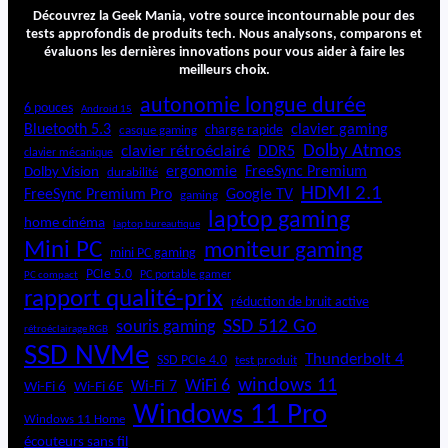
l
Découvrez la Geek Mania, votre source incontournable pour des
e
tests approfondis de produits tech. Nous analysons, comparons et
évaluons les dernières innovations pour vous aider à faire les
c
meilleurs choix.
t
r
autonomie longue durée
6 pouces
Android 15
i
Bluetooth 5.3
clavier gaming
charge rapide
casque gaming
q
Dolby Atmos
clavier rétroéclairé
DDR5
u
clavier mécanique
ergonomie
FreeSync Premium
Dolby Vision
durabilité
e
HDMI 2.1
P
FreeSync Premium Pro
Google TV
gaming
r
laptop gaming
home cinéma
laptop bureautique
é
Mini PC
moniteur gaming
c
mini PC gaming
i
PCIe 5.0
PC portable gamer
PC compact
s
rapport qualité-prix
réduction de bruit active
i
SSD 512 Go
souris gaming
rétroéclairage RGB
o
SSD NVMe
n
Thunderbolt 4
SSD PCIe 4.0
test produit
6
windows 11
WiFi 6
Wi-Fi 6E
Wi-Fi 7
Wi-Fi 6
7
Windows 11 Pro
e
Windows 11 Home
n
écouteurs sans fil