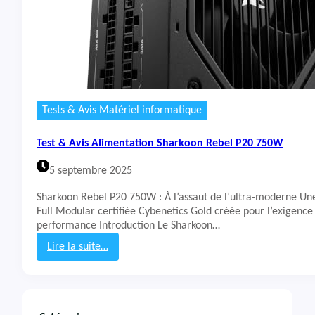
Tests & Avis Matériel informatique
Test & Avis Alimentation Sharkoon Rebel P20 750W
5 septembre 2025
Sharkoon Rebel P20 750W : À l’assaut de l’ultra-moderne Un
Full Modular certifiée Cybenetics Gold créée pour l’exigence 
performance Introduction Le Sharkoon…
Lire la suite…
:
T
e
s