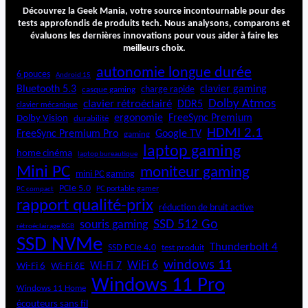
o
Découvrez la Geek Mania, votre source incontournable pour des
o
tests approfondis de produits tech. Nous analysons, comparons et
évaluons les dernières innovations pour vous aider à faire les
n
meilleurs choix.
R
e
autonomie longue durée
6 pouces
Android 15
b
Bluetooth 5.3
clavier gaming
charge rapide
casque gaming
e
Dolby Atmos
clavier rétroéclairé
DDR5
l
clavier mécanique
ergonomie
FreeSync Premium
Dolby Vision
durabilité
P
HDMI 2.1
2
FreeSync Premium Pro
Google TV
gaming
0
laptop gaming
home cinéma
laptop bureautique
7
Mini PC
moniteur gaming
5
mini PC gaming
0
PCIe 5.0
PC portable gamer
PC compact
W
rapport qualité-prix
réduction de bruit active
SSD 512 Go
souris gaming
rétroéclairage RGB
SSD NVMe
Thunderbolt 4
SSD PCIe 4.0
test produit
windows 11
WiFi 6
Wi-Fi 6E
Wi-Fi 7
Wi-Fi 6
Windows 11 Pro
Windows 11 Home
écouteurs sans fil