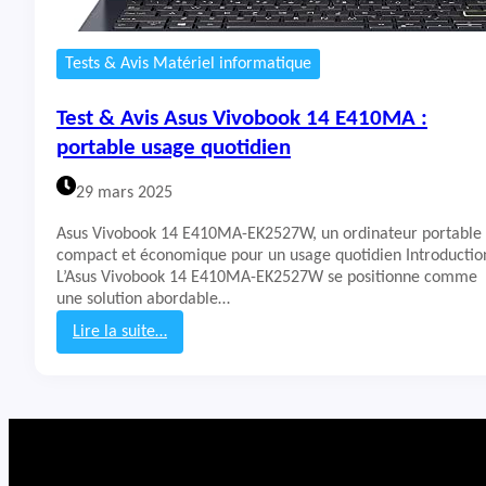
Tests & Avis Matériel informatique
Test & Avis Asus Vivobook 14 E410MA :
portable usage quotidien
29 mars 2025
Asus Vivobook 14 E410MA-EK2527W, un ordinateur portable
compact et économique pour un usage quotidien Introductio
L’Asus Vivobook 14 E410MA-EK2527W se positionne comme
une solution abordable…
Lire la suite…
:
T
e
s
t
&
A