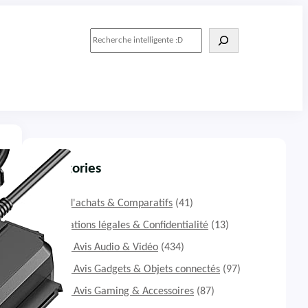
R
e
c
h
e
r
c
h
e
r
Catégories
Guide d'achats & Comparatifs
(41)
Informations légales & Confidentialité
(13)
Tests & Avis Audio & Vidéo
(434)
Tests & Avis Gadgets & Objets connectés
(97)
Tests & Avis Gaming & Accessoires
(87)