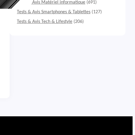
Tests & Avis Matériel informatique
(691)
Tests & Avis Smartphones & Tablettes
(127)
Tests & Avis Tech & Lifestyle
(206)