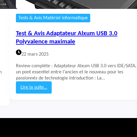
Tests & Avis Matériel informatique
Test & Avis Adaptateur Alxum USB 3.0
Polyvalence maximale
22 mars 2025
Review complète : Adaptateur Alxum USB 3.0 vers IDE/SATA,
n
un pont essentiel entre l’ancien et le nouveau pour les
passionnés de technologie Introduction : La…
Lire la suite…
:
T
e
s
t
&
A
v