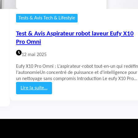
Tests & Avis Tech & Lifestyle
Test & Avis Aspirateur robot laveur Eufy X10
Pro Omni
12 mai 2025
Eufy X10 Pro Omni : L’aspirateur-robot tout-en-un qui redéfin
l’autonomieUn concentré de puissance et d’intelligence pour
un nettoyage sans compromis Introduction Le eufy X10 Pro…
Lire la suite…
:
T
e
s
t
&
A
v