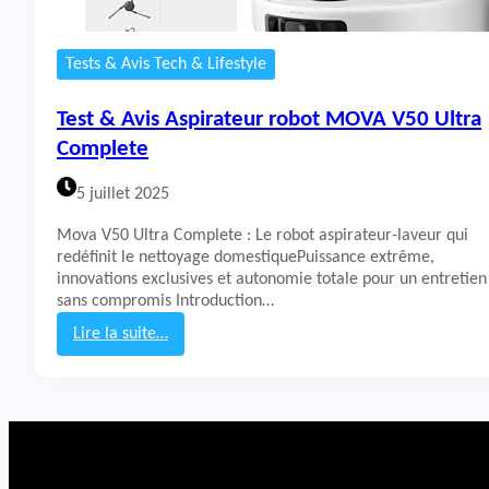
Tests & Avis Tech & Lifestyle
Test & Avis Aspirateur robot MOVA V50 Ultra
Complete
5 juillet 2025
Mova V50 Ultra Complete : Le robot aspirateur-laveur qui
redéfinit le nettoyage domestiquePuissance extrême,
innovations exclusives et autonomie totale pour un entretien
sans compromis Introduction…
Lire la suite…
:
T
e
s
t
&
A