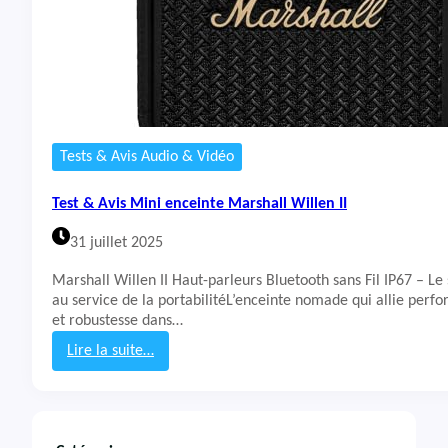
Tests & Avis Audio & Vidéo
Test & Avis Mini enceinte Marshall Willen II
31 juillet 2025
Marshall Willen II Haut-parleurs Bluetooth sans Fil IP67 – Le
au service de la portabilitéL’enceinte nomade qui allie per
et robustesse dans…
Lire la suite…
:
T
e
s