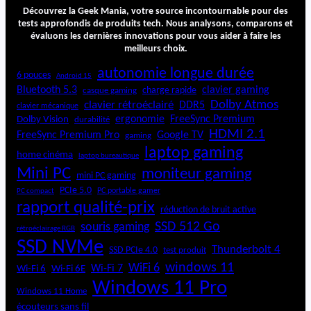
a
Découvrez la Geek Mania, votre source incontournable pour des
l
tests approfondis de produits tech. Nous analysons, comparons et
évaluons les dernières innovations pour vous aider à faire les
l
meilleurs choix.
W
i
autonomie longue durée
6 pouces
Android 15
l
Bluetooth 5.3
clavier gaming
charge rapide
casque gaming
l
Dolby Atmos
clavier rétroéclairé
DDR5
e
clavier mécanique
ergonomie
FreeSync Premium
Dolby Vision
durabilité
n
HDMI 2.1
I
FreeSync Premium Pro
Google TV
gaming
I
laptop gaming
home cinéma
laptop bureautique
Mini PC
moniteur gaming
mini PC gaming
PCIe 5.0
PC portable gamer
PC compact
rapport qualité-prix
réduction de bruit active
SSD 512 Go
souris gaming
rétroéclairage RGB
SSD NVMe
Thunderbolt 4
SSD PCIe 4.0
test produit
windows 11
WiFi 6
Wi-Fi 6E
Wi-Fi 7
Wi-Fi 6
Windows 11 Pro
Windows 11 Home
écouteurs sans fil