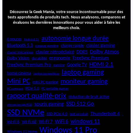
E
u
Découvrez la Geek Mania, votre source incontournable pour des
r
tests approfondis de produits tech. Nous analysons, comparons et
e
évaluons les dernières innovations pour vous aider à faire les
k
meilleurs choix.
a
autonomie longue durée
6 pouces
R
Android 15
Bluetooth 5.3
clavier gaming
a
charge rapide
casque gaming
Dolby Atmos
p
clavier rétroéclairé
DDR5
clavier mécanique
i
ergonomie
FreeSync Premium
Dolby Vision
durabilité
d
HDMI 2.1
FreeSync Premium Pro
Google TV
gaming
W
laptop gaming
home cinéma
laptop bureautique
a
Mini PC
moniteur gaming
s
mini PC gaming
h
PCIe 5.0
PC portable gamer
PC compact
N
rapport qualité-prix
réduction de bruit active
E
SSD 512 Go
souris gaming
W
rétroéclairage RGB
SSD NVMe
6
Thunderbolt 4
SSD PCIe 4.0
test produit
3
windows 11
WiFi 6
Wi-Fi 6E
Wi-Fi 7
Wi-Fi 6
0
Windows 11 Pro
Windows 11 Home