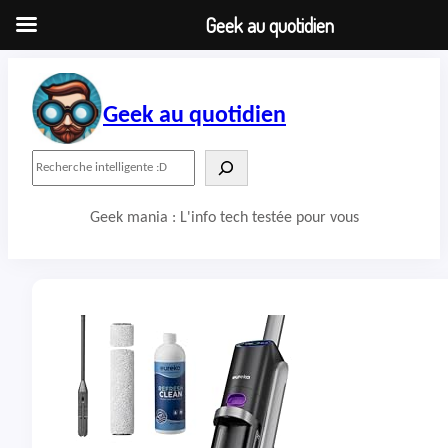
Geek au quotidien
Aller
au
contenu
Geek au quotidien
R
e
c
Geek mania : L'info tech testée pour vous
h
e
r
c
h
e
r