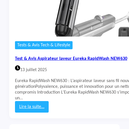
Tests & Avis Tech & Lifestyle
Test & Avis Aspirateur laveur Eureka RapidWash NEW630
13 juillet 2025
Eureka RapidWash NEW630 : L’aspirateur laveur sans fil nouv
générationPolyvalence, puissance et innovation pour un nett
compromis Introduction L’Eureka RapidWash NEW630 s’im
un…
Lire la suite…
:
T
e