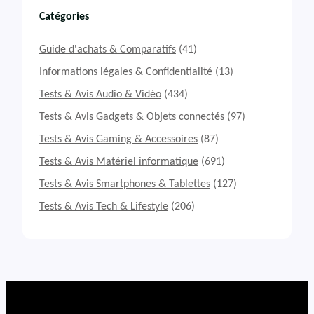
s
t
Catégories
&
A
Guide d'achats & Comparatifs
(41)
v
i
Informations légales & Confidentialité
(13)
s
Tests & Avis Audio & Vidéo
(434)
A
s
Tests & Avis Gadgets & Objets connectés
(97)
p
Tests & Avis Gaming & Accessoires
(87)
i
r
Tests & Avis Matériel informatique
(691)
a
t
Tests & Avis Smartphones & Tablettes
(127)
e
Tests & Avis Tech & Lifestyle
(206)
u
r
l
a
v
e
u
r