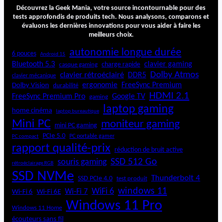
n
Découvrez la Geek Mania, votre source incontournable pour des
tests approfondis de produits tech. Nous analysons, comparons et
évaluons les dernières innovations pour vous aider à faire les
meilleurs choix.
autonomie longue durée
6 pouces
Android 15
Bluetooth 5.3
clavier gaming
charge rapide
casque gaming
Dolby Atmos
clavier rétroéclairé
DDR5
clavier mécanique
ergonomie
FreeSync Premium
Dolby Vision
durabilité
HDMI 2.1
FreeSync Premium Pro
Google TV
gaming
laptop gaming
home cinéma
laptop bureautique
Mini PC
moniteur gaming
mini PC gaming
PCIe 5.0
PC portable gamer
PC compact
rapport qualité-prix
réduction de bruit active
SSD 512 Go
souris gaming
rétroéclairage RGB
SSD NVMe
Thunderbolt 4
SSD PCIe 4.0
test produit
windows 11
WiFi 6
Wi-Fi 6E
Wi-Fi 7
Wi-Fi 6
Windows 11 Pro
Windows 11 Home
écouteurs sans fil