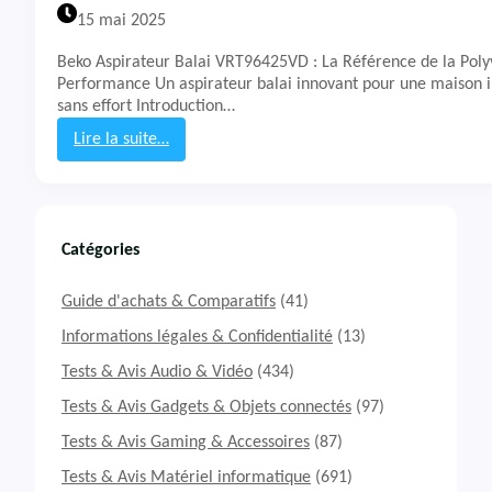
a
15 mai 2025
l
a
Beko Aspirateur Balai VRT96425VD : La Référence de la Poly
i
Performance Un aspirateur balai innovant pour une maison 
C
sans effort Introduction…
o
r
Lire la suite…
d
:
Z
T
e
e
r
s
o
t
Catégories
A
&
9
A
Guide d'achats & Comparatifs
(41)
T
v
X
i
Informations légales & Confidentialité
(13)
s
Tests & Avis Audio & Vidéo
(434)
A
s
Tests & Avis Gadgets & Objets connectés
(97)
p
Tests & Avis Gaming & Accessoires
(87)
i
r
Tests & Avis Matériel informatique
(691)
a