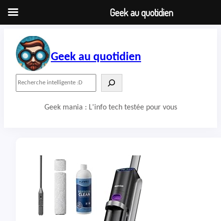
Geek au quotidien
Aller
au
contenu
Geek au quotidien
R
e
c
Geek mania : L'info tech testée pour vous
h
e
r
c
h
e
r