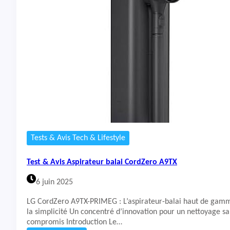
t
&
A
v
i
s
A
s
p
i
r
a
t
e
Tests & Avis Tech & Lifestyle
u
r
Test & Avis Aspirateur balai CordZero A9TX
l
a
6 juin 2025
v
e
LG CordZero A9TX-PRIMEG : L’aspirateur-balai haut de gamme
u
la simplicité Un concentré d’innovation pour un nettoyage san
r
compromis Introduction Le…
E