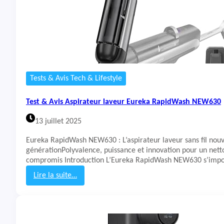
Tests & Avis Tech & Lifestyle
Test & Avis Aspirateur laveur Eureka RapidWash NEW630
13 juillet 2025
Eureka RapidWash NEW630 : L’aspirateur laveur sans fil nouv
générationPolyvalence, puissance et innovation pour un nett
compromis Introduction L’Eureka RapidWash NEW630 s’im
Lire la suite…
:
T
e
s