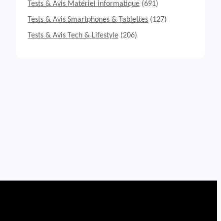
Tests & Avis Matériel informatique
(691)
Tests & Avis Smartphones & Tablettes
(127)
Tests & Avis Tech & Lifestyle
(206)