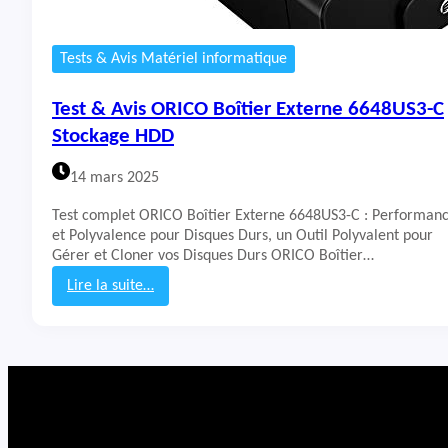
Tests & Avis Matériel informatique
Test & Avis ORICO Boîtier Externe 6648US3-C
Stockage HDD
14 mars 2025
Test complet ORICO Boîtier Externe 6648US3-C : Performan
et Polyvalence pour Disques Durs, un Outil Polyvalent pour
Gérer et Cloner vos Disques Durs ORICO Boîtier…
Lire la suite…
:
T
e
s
t
&
A
v