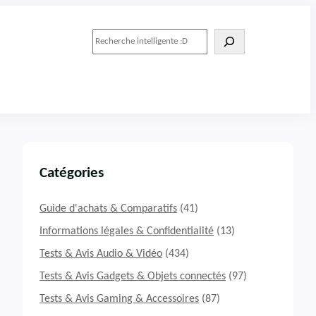
R
e
c
h
e
r
c
h
e
r
Catégories
Guide d'achats & Comparatifs
(41)
Informations légales & Confidentialité
(13)
Tests & Avis Audio & Vidéo
(434)
Tests & Avis Gadgets & Objets connectés
(97)
Tests & Avis Gaming & Accessoires
(87)