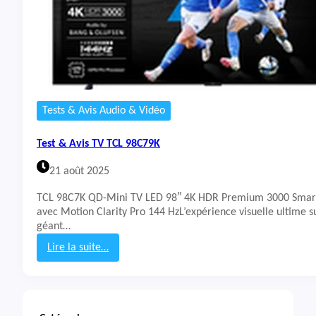
Tests & Avis Audio & Vidéo
Test & Avis TV TCL 98C79K
21 août 2025
TCL 98C7K QD-Mini TV LED 98″ 4K HDR Premium 3000 Smar
avec Motion Clarity Pro 144 HzL’expérience visuelle ultime s
géant…
Lire la suite…
:
T
e
s