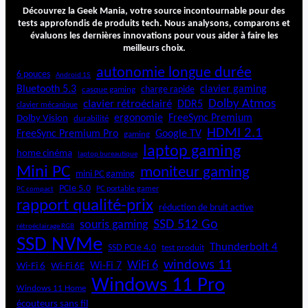
Découvrez la Geek Mania, votre source incontournable pour des
tests approfondis de produits tech. Nous analysons, comparons et
évaluons les dernières innovations pour vous aider à faire les
meilleurs choix.
autonomie longue durée
6 pouces
Android 15
Bluetooth 5.3
clavier gaming
charge rapide
casque gaming
Dolby Atmos
clavier rétroéclairé
DDR5
clavier mécanique
ergonomie
FreeSync Premium
Dolby Vision
durabilité
HDMI 2.1
FreeSync Premium Pro
Google TV
gaming
laptop gaming
home cinéma
laptop bureautique
Mini PC
moniteur gaming
mini PC gaming
PCIe 5.0
PC portable gamer
PC compact
rapport qualité-prix
réduction de bruit active
SSD 512 Go
souris gaming
rétroéclairage RGB
SSD NVMe
Thunderbolt 4
SSD PCIe 4.0
test produit
windows 11
WiFi 6
Wi-Fi 6E
Wi-Fi 7
Wi-Fi 6
Windows 11 Pro
Windows 11 Home
écouteurs sans fil