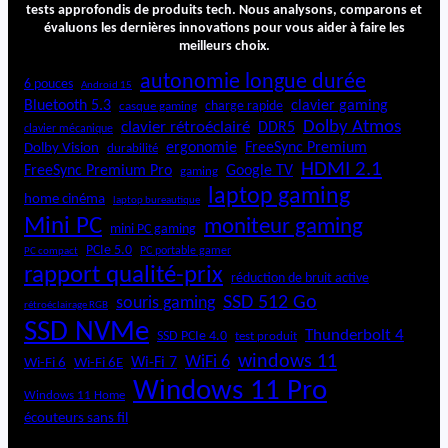
tests approfondis de produits tech. Nous analysons, comparons et
évaluons les dernières innovations pour vous aider à faire les
meilleurs choix.
autonomie longue durée
6 pouces
Android 15
Bluetooth 5.3
clavier gaming
charge rapide
casque gaming
Dolby Atmos
clavier rétroéclairé
DDR5
clavier mécanique
ergonomie
FreeSync Premium
Dolby Vision
durabilité
HDMI 2.1
FreeSync Premium Pro
Google TV
gaming
laptop gaming
home cinéma
laptop bureautique
Mini PC
moniteur gaming
mini PC gaming
PCIe 5.0
PC portable gamer
PC compact
rapport qualité-prix
réduction de bruit active
SSD 512 Go
souris gaming
rétroéclairage RGB
SSD NVMe
Thunderbolt 4
SSD PCIe 4.0
test produit
windows 11
WiFi 6
Wi-Fi 6E
Wi-Fi 7
Wi-Fi 6
Windows 11 Pro
Windows 11 Home
écouteurs sans fil