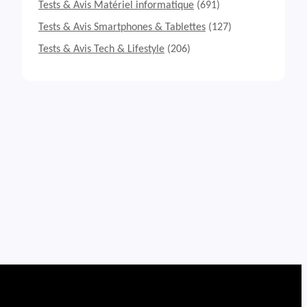
Tests & Avis Matériel informatique
(691)
Tests & Avis Smartphones & Tablettes
(127)
Tests & Avis Tech & Lifestyle
(206)