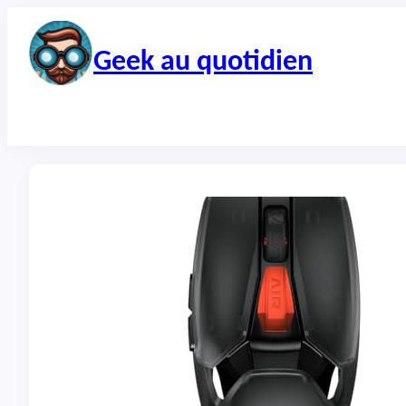
Aller
au
contenu
Geek au quotidien