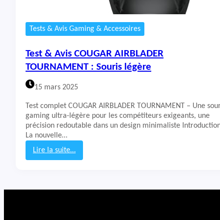
Tests & Avis Gaming & Accessoires
Test & Avis COUGAR AIRBLADER
TOURNAMENT : Souris légère
15 mars 2025
Test complet COUGAR AIRBLADER TOURNAMENT – Une sour
gaming ultra-légère pour les compétiteurs exigeants, une
précision redoutable dans un design minimaliste Introduction
La nouvelle…
Lire la suite…
:
T
e
s
t
&
A