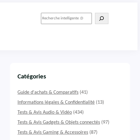
R
e
c
h
e
r
c
h
e
r
Catégories
Guide d'achats & Comparatifs
(41)
Informations légales & Confidentialité
(13)
Tests & Avis Audio & Vidéo
(434)
Tests & Avis Gadgets & Objets connectés
(97)
Tests & Avis Gaming & Accessoires
(87)