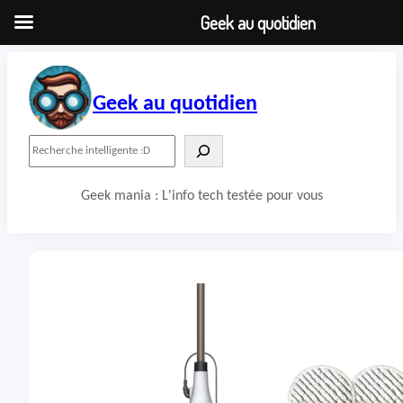
Geek au quotidien
Aller
au
contenu
Geek au quotidien
R
e
c
Geek mania : L'info tech testée pour vous
h
e
r
c
h
e
r