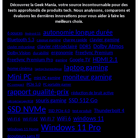
t
Découvrez la Geek Mania, votre source incontournable pour des
e
tests approfondis de produits tech. Nous analysons, comparons et
évaluons les dernières innovations pour vous aider à faire les
a
meilleurs choix.
m
&
autonomie longue durée
6 pouces
Android 15
S
Bluetooth 5.3
clavier gaming
charge rapide
casque gaming
c
Dolby Atmos
clavier rétroéclairé
DDR5
r
clavier mécanique
ergonomie
FreeSync Premium
Dolby Vision
durabilité
u
HDMI 2.1
b
FreeSync Premium Pro
Google TV
gaming
laptop gaming
home cinéma
laptop bureautique
Mini PC
moniteur gaming
mini PC gaming
PCIe 5.0
PC portable gamer
PC compact
rapport qualité-prix
réduction de bruit active
SSD 512 Go
souris gaming
rétroéclairage RGB
SSD NVMe
Thunderbolt 4
SSD PCIe 4.0
test produit
windows 11
WiFi 6
Wi-Fi 6E
Wi-Fi 7
Wi-Fi 6
Windows 11 Pro
Windows 11 Home
écouteurs sans fil