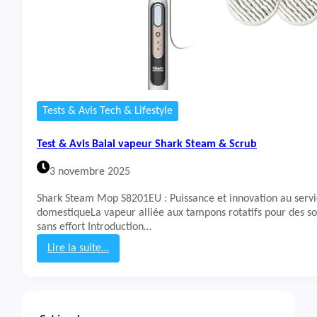
Tests & Avis Tech & Lifestyle
Test & Avis Balai vapeur Shark Steam & Scrub
3 novembre 2025
Shark Steam Mop S8201EU : Puissance et innovation au servi
domestiqueLa vapeur alliée aux tampons rotatifs pour des s
sans effort Introduction…
Lire la suite…
:
T
e
s