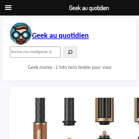
Geek au quotidien
Aller
au
contenu
Geek au quotidien
R
e
c
Geek mania : L'info tech testée pour vous
h
e
r
c
h
e
r