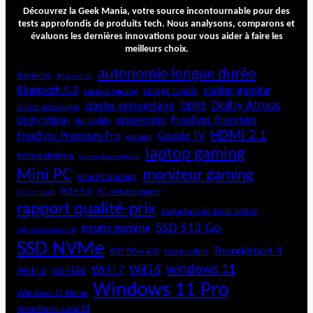
y
Découvrez la Geek Mania, votre source incontournable pour des
l
tests approfondis de produits tech. Nous analysons, comparons et
évaluons les dernières innovations pour vous aider à faire les
e
meilleurs choix.
P
r
autonomie longue durée
6 pouces
Android 15
o
Bluetooth 5.3
clavier gaming
charge rapide
casque gaming
Dolby Atmos
clavier rétroéclairé
DDR5
clavier mécanique
ergonomie
FreeSync Premium
Dolby Vision
durabilité
HDMI 2.1
FreeSync Premium Pro
Google TV
gaming
laptop gaming
home cinéma
laptop bureautique
Mini PC
moniteur gaming
mini PC gaming
PCIe 5.0
PC portable gamer
PC compact
rapport qualité-prix
réduction de bruit active
SSD 512 Go
souris gaming
rétroéclairage RGB
SSD NVMe
Thunderbolt 4
SSD PCIe 4.0
test produit
windows 11
WiFi 6
Wi-Fi 6E
Wi-Fi 7
Wi-Fi 6
Windows 11 Pro
Windows 11 Home
écouteurs sans fil