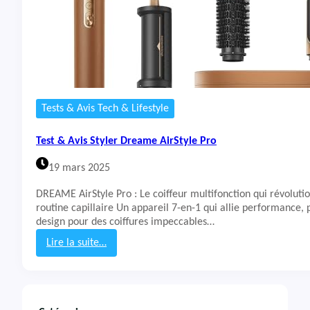
Tests & Avis Tech & Lifestyle
Test & Avis Styler Dreame AirStyle Pro
19 mars 2025
DREAME AirStyle Pro : Le coiffeur multifonction qui révoluti
routine capillaire Un appareil 7-en-1 qui allie performance, 
design pour des coiffures impeccables…
Lire la suite…
:
T
e
s