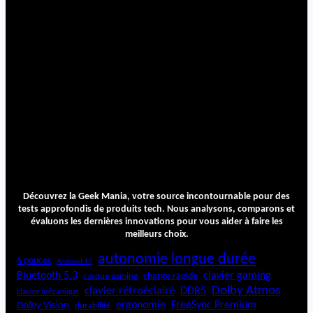
o
m
p
a
r
a
t
i
f
C
o
m
p
l
Découvrez la Geek Mania, votre source incontournable pour des
e
tests approfondis de produits tech. Nous analysons, comparons et
t
évaluons les dernières innovations pour vous aider à faire les
2
meilleurs choix.
0
autonomie longue durée
6 pouces
2
Android 15
5
Bluetooth 5.3
clavier gaming
charge rapide
casque gaming
Dolby Atmos
clavier rétroéclairé
DDR5
clavier mécanique
ergonomie
FreeSync Premium
Dolby Vision
durabilité