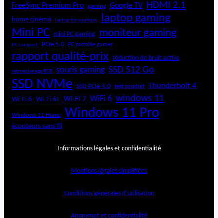
HDMI 2.1
FreeSync Premium Pro
Google TV
gaming
laptop gaming
home cinéma
laptop bureautique
Mini PC
moniteur gaming
mini PC gaming
PCIe 5.0
PC portable gamer
PC compact
rapport qualité-prix
réduction de bruit active
SSD 512 Go
souris gaming
rétroéclairage RGB
SSD NVMe
Thunderbolt 4
SSD PCIe 4.0
test produit
windows 11
WiFi 6
Wi-Fi 6E
Wi-Fi 7
Wi-Fi 6
Windows 11 Pro
Windows 11 Home
écouteurs sans fil
Informations légales et confidentialité
Mentions légales simplifiées
Conditions générales d’utilisation
Anonymat et confidentialité