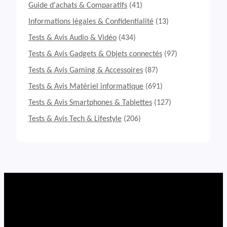
e
Guide d'achats & Comparatifs
(41)
u
r
Informations légales & Confidentialité
(13)
s
Tests & Avis Audio & Vidéo
(434)
C
h
Tests & Avis Gadgets & Objets connectés
(97)
a
Tests & Avis Gaming & Accessoires
(87)
r
g
Tests & Avis Matériel informatique
(691)
e
u
Tests & Avis Smartphones & Tablettes
(127)
r
Tests & Avis Tech & Lifestyle
(206)
s
U
S
B
-
C
G
a
N
:
C