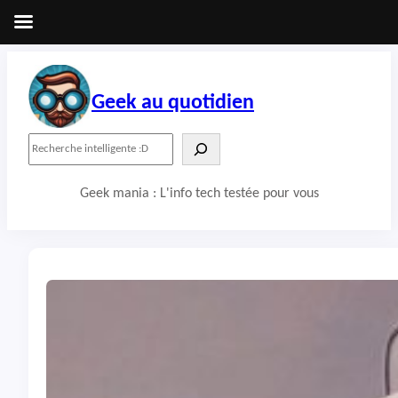
Aller
au
contenu
Geek au quotidien
R
e
c
Geek mania : L'info tech testée pour vous
h
e
r
c
h
e
r