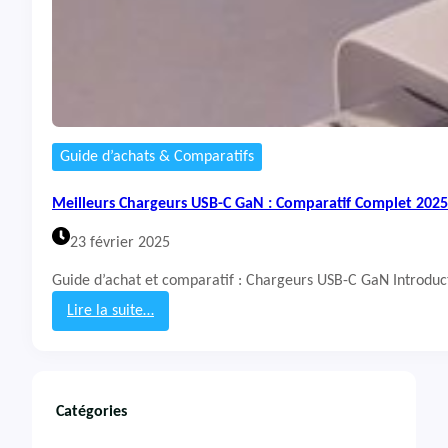
Guide d’achats & Comparatifs
Meilleurs Chargeurs USB-C GaN : Comparatif Complet 2025
23 février 2025
Guide d’achat et comparatif : Chargeurs USB-C GaN Introduc
Lire la suite…
:
M
e
i
l
Catégories
l