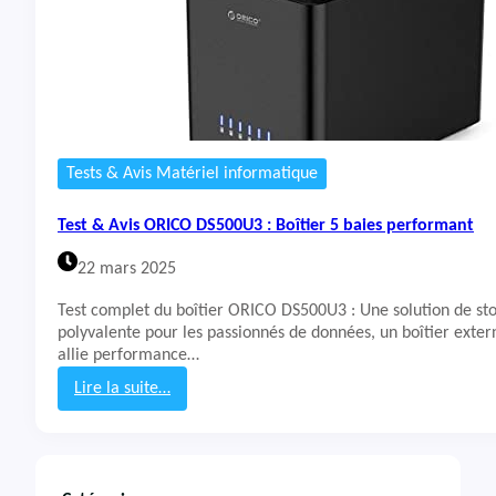
Tests & Avis Matériel informatique
Test & Avis ORICO DS500U3 : Boîtier 5 baies performant
22 mars 2025
Test complet du boîtier ORICO DS500U3 : Une solution de st
polyvalente pour les passionnés de données, un boîtier exter
allie performance…
Lire la suite…
:
T
e
s