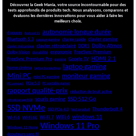
i
Découvrez la Geek Mania, votre source incontournable pour des
e
tests approfondis de produits tech. Nous analysons, comparons et
évaluons les dernières innovations pour vous aider à faire les
r
meilleurs choix.
5
b
autonomie longue durée
6 pouces
Android 15
a
Bluetooth 5.3
clavier gaming
charge rapide
casque gaming
i
Dolby Atmos
clavier rétroéclairé
DDR5
e
clavier mécanique
ergonomie
FreeSync Premium
Dolby Vision
durabilité
s
HDMI 2.1
p
FreeSync Premium Pro
Google TV
gaming
e
laptop gaming
home cinéma
laptop bureautique
r
Mini PC
moniteur gaming
f
mini PC gaming
o
PCIe 5.0
PC portable gamer
PC compact
r
rapport qualité-prix
réduction de bruit active
m
SSD 512 Go
souris gaming
rétroéclairage RGB
a
SSD NVMe
n
Thunderbolt 4
SSD PCIe 4.0
test produit
t
windows 11
WiFi 6
Wi-Fi 6E
Wi-Fi 7
Wi-Fi 6
Windows 11 Pro
Windows 11 Home
écouteurs sans fil