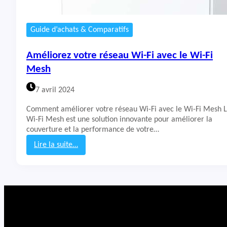
Guide d’achats & Comparatifs
Améliorez votre réseau Wi-Fi avec le Wi-Fi
Mesh
7 avril 2024
Comment améliorer votre réseau Wi-Fi avec le Wi-Fi Mesh 
Wi-Fi Mesh est une solution innovante pour améliorer la
couverture et la performance de votre…
Lire la suite…
:
A
m
é
l
i
o
r