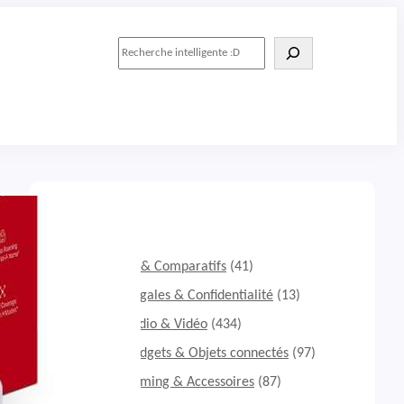
R
e
c
h
e
r
c
h
e
r
Catégories
Guide d'achats & Comparatifs
(41)
Informations légales & Confidentialité
(13)
Tests & Avis Audio & Vidéo
(434)
Tests & Avis Gadgets & Objets connectés
(97)
Tests & Avis Gaming & Accessoires
(87)