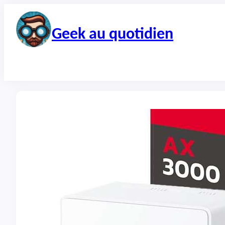
Aller
au
contenu
Geek au quotidien