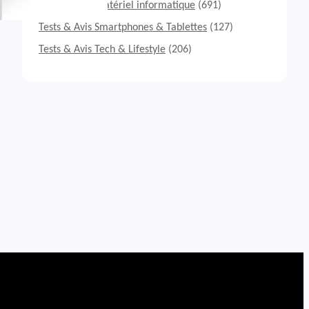
Tests & Avis Matériel informatique
(691)
Tests & Avis Smartphones & Tablettes
(127)
Tests & Avis Tech & Lifestyle
(206)