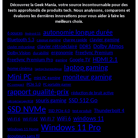
–
Découvrez la Geek Mania, votre source incontournable pour des
R
tests approfondis de produits tech. Nous analysons, comparons et
évaluons les dernières innovations pour vous aider à faire les
e
meilleurs choix.
f
r
autonomie longue durée
6 pouces
Android 15
o
Bluetooth 5.3
clavier gaming
charge rapide
casque gaming
i
Dolby Atmos
clavier rétroéclairé
DDR5
d
clavier mécanique
ergonomie
FreeSync Premium
Dolby Vision
durabilité
i
HDMI 2.1
s
FreeSync Premium Pro
Google TV
gaming
s
laptop gaming
home cinéma
laptop bureautique
e
Mini PC
moniteur gaming
u
mini PC gaming
r
PCIe 5.0
PC portable gamer
PC compact
P
rapport qualité-prix
réduction de bruit active
C
SSD 512 Go
souris gaming
rétroéclairage RGB
p
SSD NVMe
o
Thunderbolt 4
SSD PCIe 4.0
test produit
r
windows 11
WiFi 6
Wi-Fi 6E
Wi-Fi 7
Wi-Fi 6
t
Windows 11 Pro
a
Windows 11 Home
b
écouteurs sans fil