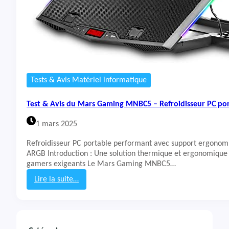
Tests & Avis Matériel informatique
Test & Avis du Mars Gaming MNBC5 – Refroidisseur PC po
1 mars 2025
Refroidisseur PC portable performant avec support ergonom
ARGB Introduction : Une solution thermique et ergonomique 
gamers exigeants Le Mars Gaming MNBC5…
Lire la suite…
:
T
e
s