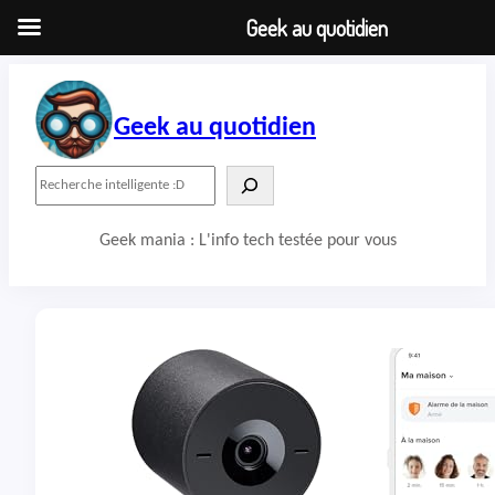
Geek au quotidien
Aller
au
contenu
Geek au quotidien
R
e
c
Geek mania : L'info tech testée pour vous
h
e
r
c
h
e
r