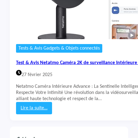
Tests & Avis Gadgets & Objets connectés
Test & Avis Netatmo Caméra 2K de surveillance Intérieur
27 février 2025
Netatmo Caméra Intérieure Advance : La Sentinelle Intellige
Respecte Votre Intimité Une révolution dans la vidéosurveil
alliant haute technologie et respect de la…
Lire la suite…
:
T
e
s