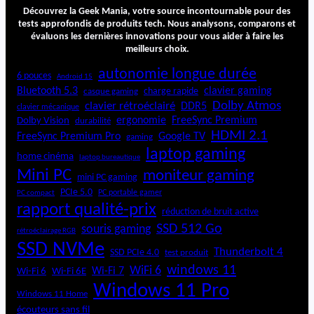
s
Découvrez la Geek Mania, votre source incontournable pour des
u
tests approfondis de produits tech. Nous analysons, comparons et
évaluons les dernières innovations pour vous aider à faire les
r
meilleurs choix.
v
e
autonomie longue durée
6 pouces
Android 15
i
Bluetooth 5.3
clavier gaming
charge rapide
casque gaming
l
Dolby Atmos
clavier rétroéclairé
DDR5
l
clavier mécanique
ergonomie
FreeSync Premium
Dolby Vision
durabilité
a
HDMI 2.1
n
FreeSync Premium Pro
Google TV
gaming
c
laptop gaming
home cinéma
laptop bureautique
e
Mini PC
moniteur gaming
I
mini PC gaming
n
PCIe 5.0
PC portable gamer
PC compact
t
rapport qualité-prix
réduction de bruit active
é
SSD 512 Go
souris gaming
rétroéclairage RGB
r
SSD NVMe
i
Thunderbolt 4
SSD PCIe 4.0
test produit
e
windows 11
WiFi 6
Wi-Fi 6E
Wi-Fi 7
Wi-Fi 6
u
Windows 11 Pro
r
Windows 11 Home
e
écouteurs sans fil