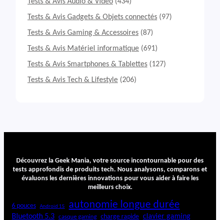
Tests & Avis Audio & Vidéo
(434)
Tests & Avis Gadgets & Objets connectés
(97)
Tests & Avis Gaming & Accessoires
(87)
Tests & Avis Matériel informatique
(691)
Tests & Avis Smartphones & Tablettes
(127)
Tests & Avis Tech & Lifestyle
(206)
Découvrez la Geek Mania, votre source incontournable pour des
tests approfondis de produits tech. Nous analysons, comparons et
évaluons les dernières innovations pour vous aider à faire les
meilleurs choix.
autonomie longue durée
6 pouces
Android 15
Bluetooth 5.3
clavier gaming
charge rapide
casque gaming