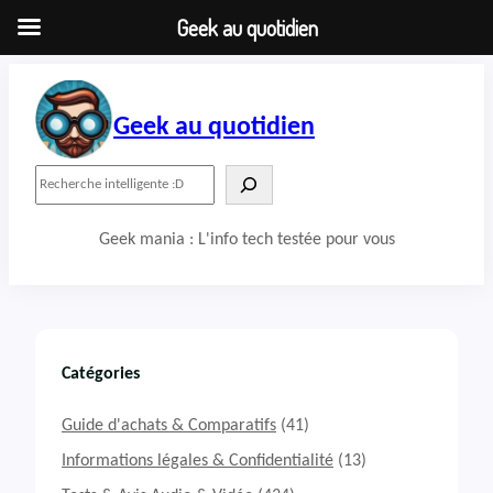
Geek au quotidien
Aller
au
contenu
Geek au quotidien
R
e
c
Geek mania : L'info tech testée pour vous
h
e
r
c
h
e
r
Catégories
Guide d'achats & Comparatifs
(41)
Informations légales & Confidentialité
(13)