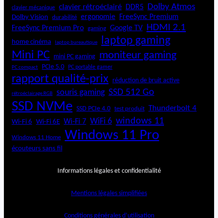
Dolby Atmos
clavier rétroéclairé
DDR5
clavier mécanique
ergonomie
FreeSync Premium
Dolby Vision
durabilité
HDMI 2.1
FreeSync Premium Pro
Google TV
gaming
laptop gaming
home cinéma
laptop bureautique
Mini PC
moniteur gaming
mini PC gaming
PCIe 5.0
PC portable gamer
PC compact
rapport qualité-prix
réduction de bruit active
SSD 512 Go
souris gaming
rétroéclairage RGB
SSD NVMe
Thunderbolt 4
SSD PCIe 4.0
test produit
windows 11
WiFi 6
Wi-Fi 6E
Wi-Fi 7
Wi-Fi 6
Windows 11 Pro
Windows 11 Home
écouteurs sans fil
Informations légales et confidentialité
Mentions légales simplifiées
Conditions générales d’utilisation