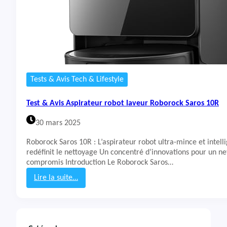
Tests & Avis Tech & Lifestyle
Test & Avis Aspirateur robot laveur Roborock Saros 10R
30 mars 2025
Roborock Saros 10R : L’aspirateur robot ultra-mince et intelli
redéfinit le nettoyage Un concentré d’innovations pour un n
compromis Introduction Le Roborock Saros…
Lire la suite…
:
T
e
s