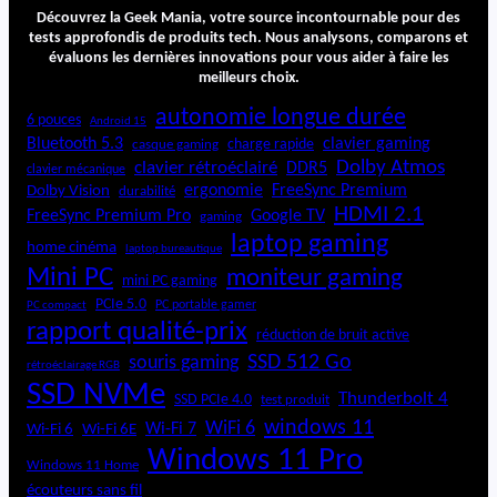
v
Découvrez la Geek Mania, votre source incontournable pour des
e
tests approfondis de produits tech. Nous analysons, comparons et
évaluons les dernières innovations pour vous aider à faire les
u
meilleurs choix.
r
R
autonomie longue durée
6 pouces
Android 15
o
Bluetooth 5.3
clavier gaming
charge rapide
casque gaming
b
Dolby Atmos
clavier rétroéclairé
DDR5
o
clavier mécanique
ergonomie
FreeSync Premium
Dolby Vision
durabilité
r
HDMI 2.1
o
FreeSync Premium Pro
Google TV
gaming
c
laptop gaming
home cinéma
laptop bureautique
k
Mini PC
moniteur gaming
S
mini PC gaming
a
PCIe 5.0
PC portable gamer
PC compact
r
rapport qualité-prix
réduction de bruit active
o
SSD 512 Go
souris gaming
rétroéclairage RGB
s
SSD NVMe
1
Thunderbolt 4
SSD PCIe 4.0
test produit
0
windows 11
WiFi 6
Wi-Fi 6E
Wi-Fi 7
Wi-Fi 6
R
Windows 11 Pro
Windows 11 Home
écouteurs sans fil