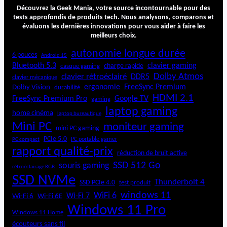
1
Découvrez la Geek Mania, votre source incontournable pour des
2
tests approfondis de produits tech. Nous analysons, comparons et
évaluons les dernières innovations pour vous aider à faire les
G
meilleurs choix.
B
:
autonomie longue durée
6 pouces
Android 15
R
Bluetooth 5.3
clavier gaming
charge rapide
casque gaming
a
Dolby Atmos
clavier rétroéclairé
DDR5
p
clavier mécanique
ergonomie
FreeSync Premium
Dolby Vision
durabilité
i
HDMI 2.1
d
FreeSync Premium Pro
Google TV
gaming
i
laptop gaming
home cinéma
laptop bureautique
t
Mini PC
moniteur gaming
é
mini PC gaming
e
PCIe 5.0
PC portable gamer
PC compact
t
rapport qualité-prix
réduction de bruit active
r
SSD 512 Go
souris gaming
rétroéclairage RGB
o
SSD NVMe
b
Thunderbolt 4
SSD PCIe 4.0
test produit
u
windows 11
WiFi 6
Wi-Fi 6E
Wi-Fi 7
Wi-Fi 6
s
Windows 11 Pro
t
Windows 11 Home
e
écouteurs sans fil