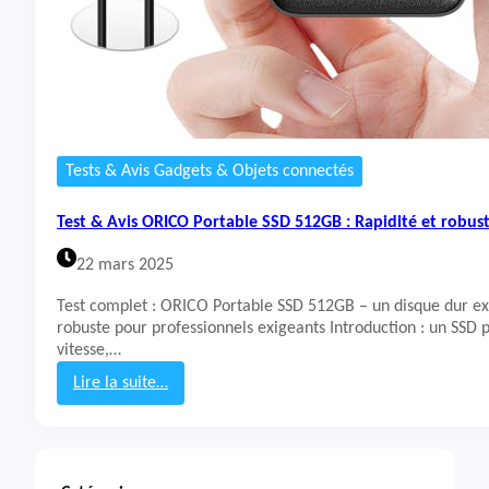
Tests & Avis Gadgets & Objets connectés
Test & Avis ORICO Portable SSD 512GB : Rapidité et robus
22 mars 2025
Test complet : ORICO Portable SSD 512GB – un disque dur ex
robuste pour professionnels exigeants Introduction : un SSD p
vitesse,…
Lire la suite…
:
T
e
s