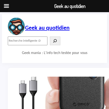
Geek au quotidien
Aller
au
contenu
Geek au quotidien
R
e
c
Geek mania : L'info tech testée pour vous
h
e
r
c
h
e
r