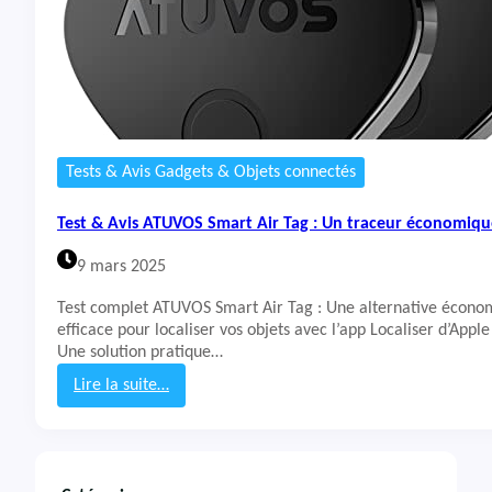
Tests & Avis Gadgets & Objets connectés
Test & Avis ATUVOS Smart Air Tag : Un traceur économiqu
9 mars 2025
Test complet ATUVOS Smart Air Tag : Une alternative écono
efficace pour localiser vos objets avec l’app Localiser d’Apple
Une solution pratique…
Lire la suite…
:
T
e
s