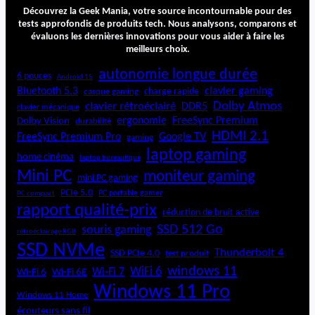
:
Découvrez la Geek Mania, votre source incontournable pour des
U
tests approfondis de produits tech. Nous analysons, comparons et
évaluons les dernières innovations pour vous aider à faire les
n
meilleurs choix.
t
r
autonomie longue durée
6 pouces
Android 15
a
Bluetooth 5.3
clavier gaming
charge rapide
casque gaming
c
Dolby Atmos
clavier rétroéclairé
DDR5
e
clavier mécanique
ergonomie
FreeSync Premium
Dolby Vision
durabilité
u
HDMI 2.1
r
FreeSync Premium Pro
Google TV
gaming
é
laptop gaming
home cinéma
laptop bureautique
c
Mini PC
moniteur gaming
o
mini PC gaming
n
PCIe 5.0
PC portable gamer
PC compact
o
rapport qualité-prix
réduction de bruit active
m
SSD 512 Go
souris gaming
rétroéclairage RGB
i
SSD NVMe
q
Thunderbolt 4
SSD PCIe 4.0
test produit
u
windows 11
WiFi 6
Wi-Fi 6E
Wi-Fi 7
Wi-Fi 6
e
Windows 11 Pro
Windows 11 Home
écouteurs sans fil