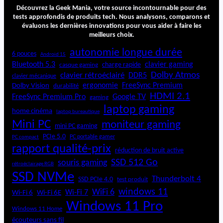
m
Découvrez la Geek Mania, votre source incontournable pour des
a
tests approfondis de produits tech. Nous analysons, comparons et
évaluons les dernières innovations pour vous aider à faire les
n
meilleurs choix.
V
2
autonomie longue durée
6 pouces
Android 15
Bluetooth 5.3
clavier gaming
charge rapide
casque gaming
Dolby Atmos
clavier rétroéclairé
DDR5
clavier mécanique
ergonomie
FreeSync Premium
Dolby Vision
durabilité
HDMI 2.1
FreeSync Premium Pro
Google TV
gaming
laptop gaming
home cinéma
laptop bureautique
Mini PC
moniteur gaming
mini PC gaming
PCIe 5.0
PC portable gamer
PC compact
rapport qualité-prix
réduction de bruit active
SSD 512 Go
souris gaming
rétroéclairage RGB
SSD NVMe
Thunderbolt 4
SSD PCIe 4.0
test produit
windows 11
WiFi 6
Wi-Fi 6E
Wi-Fi 7
Wi-Fi 6
Windows 11 Pro
Windows 11 Home
écouteurs sans fil