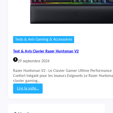
Tests & Avis Gaming & Accessoires
Test & Avis Clavier Razer Huntsman V2
29 septembre 2024
Razer Huntsman V2 : Le Clavier Gamer Ultime Performance 
Confort Inégalé pour les Joueurs Exigeants Le Razer Huntsm
clavier gaming…
Lire la suite…
:
T
e
s