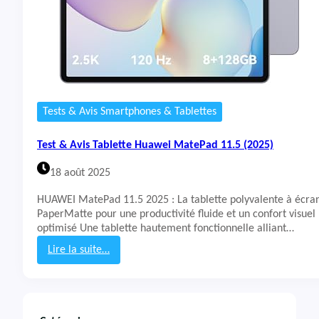
Tests & Avis Smartphones & Tablettes
Test & Avis Tablette Huawei MatePad 11.5 (2025)
18 août 2025
HUAWEI MatePad 11.5 2025 : La tablette polyvalente à écra
PaperMatte pour une productivité fluide et un confort visuel
optimisé Une tablette hautement fonctionnelle alliant…
Lire la suite…
:
T
e
s