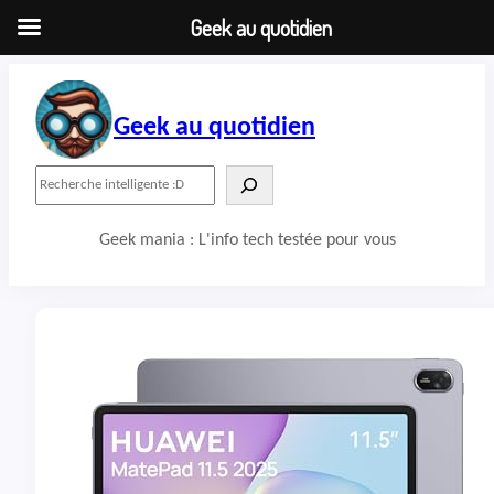
Geek au quotidien
Aller
au
contenu
Geek au quotidien
R
e
c
Geek mania : L'info tech testée pour vous
h
e
r
c
h
e
r