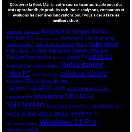
e
Découvrez la Geek Mania, votre source incontournable pour des
P
tests approfondis de produits tech. Nous analysons, comparons et
évaluons les dernières innovations pour vous aider à faire les
a
meilleurs choix.
d
1
autonomie longue durée
6 pouces
Android 15
1
Bluetooth 5.3
clavier gaming
charge rapide
casque gaming
.
Dolby Atmos
clavier rétroéclairé
DDR5
5
clavier mécanique
ergonomie
FreeSync Premium
Dolby Vision
durabilité
(
HDMI 2.1
2
FreeSync Premium Pro
Google TV
gaming
0
laptop gaming
home cinéma
laptop bureautique
2
Mini PC
moniteur gaming
5
mini PC gaming
)
PCIe 5.0
PC portable gamer
PC compact
rapport qualité-prix
réduction de bruit active
SSD 512 Go
souris gaming
rétroéclairage RGB
SSD NVMe
Thunderbolt 4
SSD PCIe 4.0
test produit
windows 11
WiFi 6
Wi-Fi 6E
Wi-Fi 7
Wi-Fi 6
Windows 11 Pro
Windows 11 Home
écouteurs sans fil