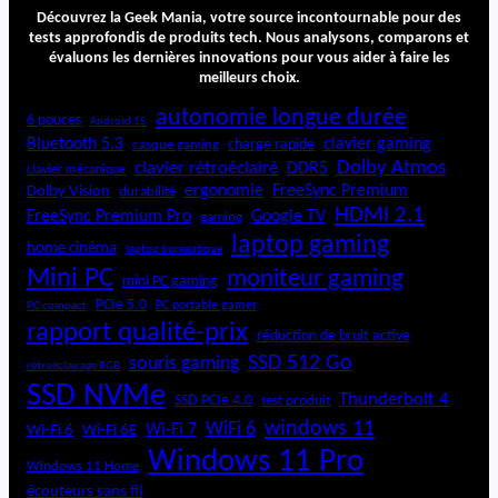
N
Découvrez la Geek Mania, votre source incontournable pour des
R
tests approfondis de produits tech. Nous analysons, comparons et
évaluons les dernières innovations pour vous aider à faire les
P
meilleurs choix.
2
0
autonomie longue durée
6 pouces
Android 15
P
Bluetooth 5.3
clavier gaming
charge rapide
casque gaming
r
Dolby Atmos
clavier rétroéclairé
DDR5
o
clavier mécanique
ergonomie
FreeSync Premium
Dolby Vision
durabilité
HDMI 2.1
FreeSync Premium Pro
Google TV
gaming
laptop gaming
home cinéma
laptop bureautique
Mini PC
moniteur gaming
mini PC gaming
PCIe 5.0
PC portable gamer
PC compact
rapport qualité-prix
réduction de bruit active
SSD 512 Go
souris gaming
rétroéclairage RGB
SSD NVMe
Thunderbolt 4
SSD PCIe 4.0
test produit
windows 11
WiFi 6
Wi-Fi 6E
Wi-Fi 7
Wi-Fi 6
Windows 11 Pro
Windows 11 Home
écouteurs sans fil