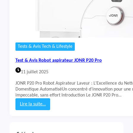
Tests & Avis Tech & Lifestyle
Test & Avis Robot aspirateur JONR P20 Pro
11 juillet 2025
JONR P20 Pro Robot Aspirateur Laveur : L’Excellence du Net
Domestique AutomatiséUn concentré d’innovation pour une
impeccable, sans effort Introduction Le JONR P20 Pro…
Lire la suite…
:
T
e
s