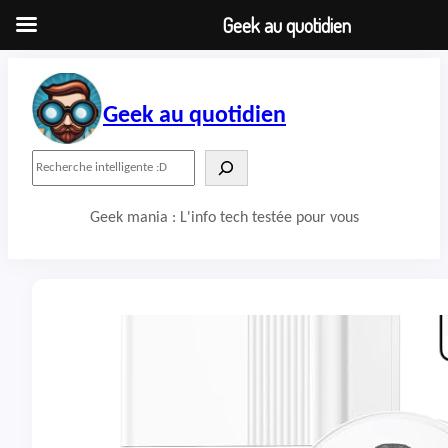
Geek au quotidien
Aller
au
contenu
Geek au quotidien
R
e
c
Geek mania : L'info tech testée pour vous
h
e
r
c
h
e
r