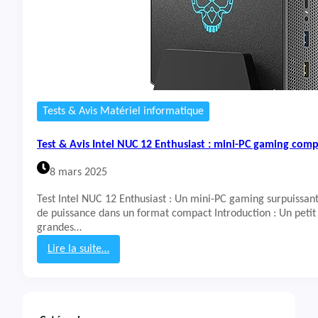
Tests & Avis Matériel informatique
Test & Avis Intel NUC 12 Enthusiast : mini-PC gaming com
8 mars 2025
Test Intel NUC 12 Enthusiast : Un mini-PC gaming surpuissan
de puissance dans un format compact Introduction : Un petit 
grandes…
Lire la suite…
:
T
e
s