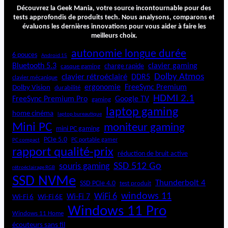
a
Découvrez la Geek Mania, votre source incontournable pour des
s
tests approfondis de produits tech. Nous analysons, comparons et
évaluons les dernières innovations pour vous aider à faire les
t
meilleurs choix.
:
m
autonomie longue durée
6 pouces
Android 15
i
Bluetooth 5.3
clavier gaming
charge rapide
casque gaming
n
Dolby Atmos
clavier rétroéclairé
DDR5
i
clavier mécanique
ergonomie
FreeSync Premium
Dolby Vision
durabilité
-
HDMI 2.1
P
FreeSync Premium Pro
Google TV
gaming
C
laptop gaming
home cinéma
laptop bureautique
g
Mini PC
moniteur gaming
a
mini PC gaming
m
PCIe 5.0
PC portable gamer
PC compact
i
rapport qualité-prix
réduction de bruit active
n
SSD 512 Go
souris gaming
rétroéclairage RGB
g
SSD NVMe
c
Thunderbolt 4
SSD PCIe 4.0
test produit
o
windows 11
WiFi 6
Wi-Fi 6E
Wi-Fi 7
Wi-Fi 6
m
Windows 11 Pro
p
Windows 11 Home
a
écouteurs sans fil