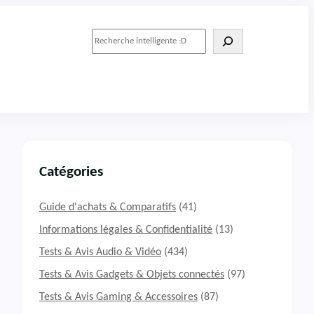
R
e
c
h
e
r
c
h
e
r
Catégories
Guide d'achats & Comparatifs
(41)
Informations légales & Confidentialité
(13)
Tests & Avis Audio & Vidéo
(434)
Tests & Avis Gadgets & Objets connectés
(97)
Tests & Avis Gaming & Accessoires
(87)