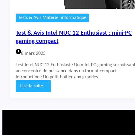
Tests & Avis Matériel informatique
Test & Avis Intel NUC 12 Enthusiast : mini-PC
gaming compact
8 mars 2025
Test Intel NUC 12 Enthusiast : Un mini-PC gaming surpuissant
un concentré de puissance dans un format compact
Introduction : Un petit boîtier aux grandes…
Lire la suite…
:
T
e
s
t
&
A
v