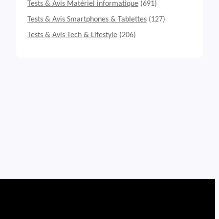
Tests & Avis Matériel informatique
(691)
Tests & Avis Smartphones & Tablettes
(127)
Tests & Avis Tech & Lifestyle
(206)