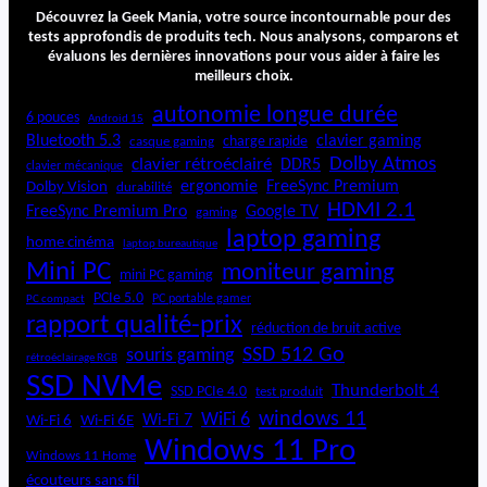
o
Découvrez la Geek Mania, votre source incontournable pour des
x
tests approfondis de produits tech. Nous analysons, comparons et
évaluons les dernières innovations pour vous aider à faire les
5
meilleurs choix.
2
0
autonomie longue durée
6 pouces
Android 15
Bluetooth 5.3
clavier gaming
charge rapide
casque gaming
Dolby Atmos
clavier rétroéclairé
DDR5
clavier mécanique
ergonomie
FreeSync Premium
Dolby Vision
durabilité
HDMI 2.1
FreeSync Premium Pro
Google TV
gaming
laptop gaming
home cinéma
laptop bureautique
Mini PC
moniteur gaming
mini PC gaming
PCIe 5.0
PC portable gamer
PC compact
rapport qualité-prix
réduction de bruit active
SSD 512 Go
souris gaming
rétroéclairage RGB
SSD NVMe
Thunderbolt 4
SSD PCIe 4.0
test produit
windows 11
WiFi 6
Wi-Fi 6E
Wi-Fi 7
Wi-Fi 6
Windows 11 Pro
Windows 11 Home
écouteurs sans fil