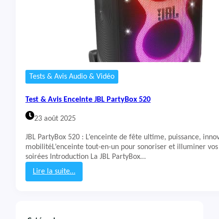
Tests & Avis Audio & Vidéo
Test & Avis Enceinte JBL PartyBox 520
23 août 2025
JBL PartyBox 520 : L’enceinte de fête ultime, puissance, inno
mobilitéL’enceinte tout-en-un pour sonoriser et illuminer vos
soirées Introduction La JBL PartyBox…
Lire la suite…
:
T
e
s