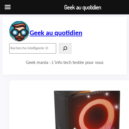
Geek au quotidien
Aller
au
contenu
Geek au quotidien
R
e
c
Geek mania : L'info tech testée pour vous
h
e
r
c
h
e
r