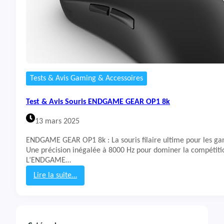
Tests & Avis Gaming & Accessoires
Test & Avis Souris ENDGAME GEAR OP1 8k
13 mars 2025
ENDGAME GEAR OP1 8k : La souris filaire ultime pour les ga
Une précision inégalée à 8000 Hz pour dominer la compétiti
L’ENDGAME…
Lire la suite…
:
T
e
s