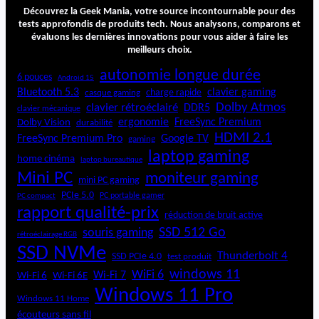
O
Découvrez la Geek Mania, votre source incontournable pour des
P
tests approfondis de produits tech. Nous analysons, comparons et
évaluons les dernières innovations pour vous aider à faire les
1
meilleurs choix.
8
k
autonomie longue durée
6 pouces
Android 15
Bluetooth 5.3
clavier gaming
charge rapide
casque gaming
Dolby Atmos
clavier rétroéclairé
DDR5
clavier mécanique
ergonomie
FreeSync Premium
Dolby Vision
durabilité
HDMI 2.1
FreeSync Premium Pro
Google TV
gaming
laptop gaming
home cinéma
laptop bureautique
Mini PC
moniteur gaming
mini PC gaming
PCIe 5.0
PC portable gamer
PC compact
rapport qualité-prix
réduction de bruit active
SSD 512 Go
souris gaming
rétroéclairage RGB
SSD NVMe
Thunderbolt 4
SSD PCIe 4.0
test produit
windows 11
WiFi 6
Wi-Fi 6E
Wi-Fi 7
Wi-Fi 6
Windows 11 Pro
Windows 11 Home
écouteurs sans fil