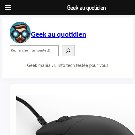
Geek au quotidien
Aller
au
contenu
Geek au quotidien
R
e
c
Geek mania : L'info tech testée pour vous
h
e
r
c
h
e
r