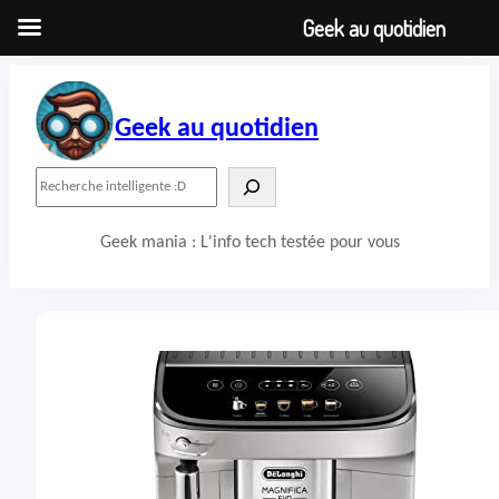
Geek au quotidien
Aller
au
contenu
Geek au quotidien
R
e
c
Geek mania : L'info tech testée pour vous
h
e
r
c
h
e
r