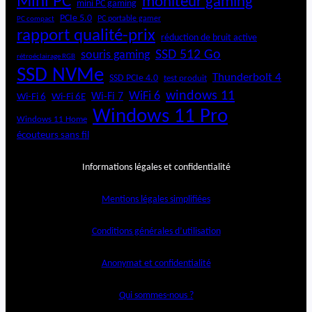
Mini PC
moniteur gaming
mini PC gaming
h
PCIe 5.0
PC portable gamer
PC compact
rapport qualité-prix
réduction de bruit active
SSD 512 Go
souris gaming
rétroéclairage RGB
SSD NVMe
Thunderbolt 4
SSD PCIe 4.0
test produit
windows 11
WiFi 6
Wi-Fi 6E
Wi-Fi 7
Wi-Fi 6
Windows 11 Pro
Windows 11 Home
écouteurs sans fil
Informations légales et confidentialité
Mentions légales simplifiées
Conditions générales d’utilisation
Anonymat et confidentialité
Qui sommes-nous ?