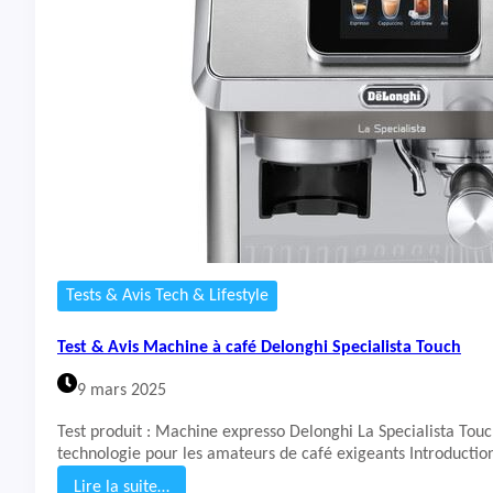
t
&
A
v
i
s
M
a
c
h
i
n
e
à
Tests & Avis Tech & Lifestyle
c
a
Test & Avis Machine à café Delonghi Specialista Touch
f
é
9 mars 2025
D
e
Test produit : Machine expresso Delonghi La Specialista Tou
l
technologie pour les amateurs de café exigeants Introducti
o
n
Lire la suite…