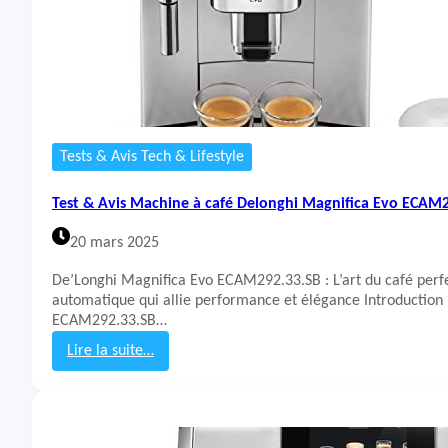
Tests & Avis Tech & Lifestyle
Test & Avis Machine à café Delonghi Magnifica Evo ECAM
20 mars 2025
De’Longhi Magnifica Evo ECAM292.33.SB : L’art du café per
automatique qui allie performance et élégance Introduction
ECAM292.33.SB…
Lire la suite…
:
T
e
s