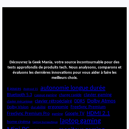
.
D
3
e
3
l
.
o
S
n
B
g
h
i
S
p
e
Découvrez la Geek Mania, votre source incontournable pour des
c
tests approfondis de produits tech. Nous analysons, comparons et
i
évaluons les dernières innovations pour vous aider à faire les
a
meilleurs choix.
l
autonomie longue durée
i
6 pouces
Android 15
s
Bluetooth 5.3
clavier gaming
charge rapide
casque gaming
t
Dolby Atmos
clavier rétroéclairé
DDR5
clavier mécanique
a
ergonomie
FreeSync Premium
Dolby Vision
durabilité
T
HDMI 2.1
FreeSync Premium Pro
Google TV
gaming
o
laptop gaming
home cinéma
u
laptop bureautique
c