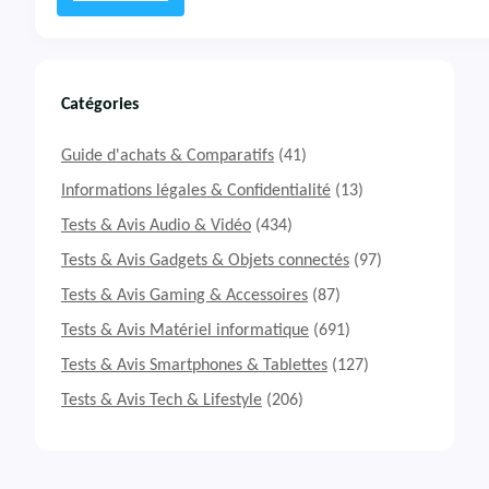
g
:
h
T
i
e
M
s
a
t
Catégories
g
&
n
A
Guide d'achats & Comparatifs
(41)
i
v
f
i
Informations légales & Confidentialité
(13)
i
s
Tests & Avis Audio & Vidéo
(434)
c
M
a
a
Tests & Avis Gadgets & Objets connectés
(97)
E
c
Tests & Avis Gaming & Accessoires
(87)
v
h
o
i
Tests & Avis Matériel informatique
(691)
E
n
C
e
Tests & Avis Smartphones & Tablettes
(127)
A
à
Tests & Avis Tech & Lifestyle
(206)
M
c
2
a
9
f
2
é